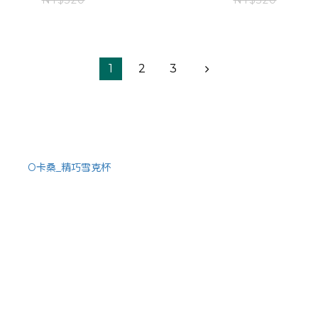
NT$320
NT$320
1
2
3