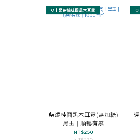
O卡桑柴燒桂圓黑木耳露
O
柴燒桂圓黑木耳露(無加糖)
經
｜黑玉 | 順暢有感｜
1000ml*1
NT$250