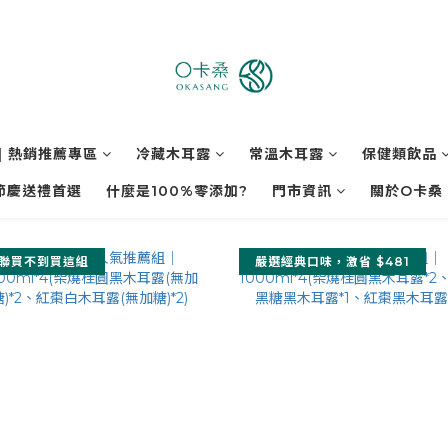
| 熱銷推薦專區
冷藏木耳露
常溫木耳露
保健類飲品
節慶送禮首選
什麼是100%零添加?
門市資訊
關於O卡桑
聯買不到買這組
嚴選經典口味，激省 $481