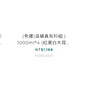
｜
(免運)滋補真有料組 |
黑木
1000ml*4 (紅棗白木耳露
耳
_銀耳朵朵*4)
NT$1,188
)
NT$1,600
prev
next