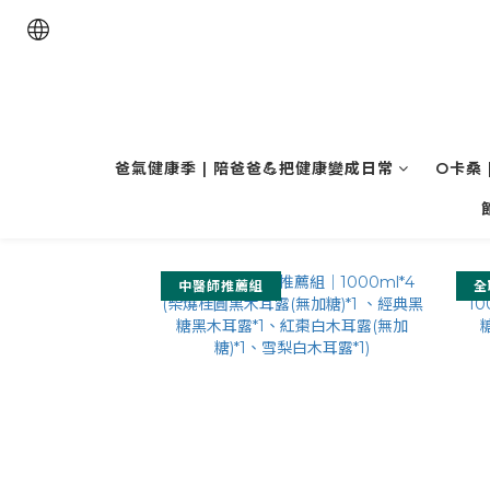
爸氣健康季 | 陪爸爸💪把健康變成日常
O卡桑 
中醫師推薦組
全