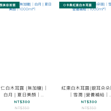
顏美容首選
O卡桑紅棗白木耳露
薏仁白木耳露 (無加糖)｜
紅棗白木耳露(銀耳朵朵
白月 | 夏日美顏｜
｜雪潤 |營養補給｜
1000ml*1
1000ml*1
NT$300
NT$300
NT$350
NT$350