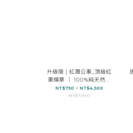
升級版 | 紅潤公事_頂級紅
棗精華 ｜ 100%純天然食
材 (15ml/15包)
NT$750 ~ NT$4,500
NT$7,350