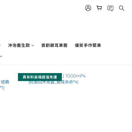
沖泡養生飲
首創銀耳果醬
優質手作堅果
真有料滋補超值免運