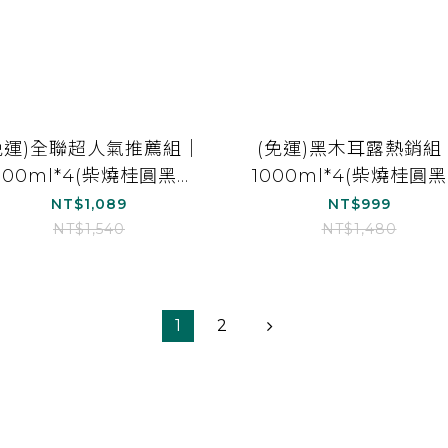
免運)全聯超人氣推薦組｜
(免運)黑木耳露熱銷組
000ml*4(柴燒桂圓黑木
1000ml*4(柴燒桂圓
露(無加糖)*2、紅棗白木
耳露*2、經典黑糖黑木
NT$1,089
NT$999
耳露(無加糖)*2)
露*1、紅棗黑木耳露*1
NT$1,540
NT$1,480
1
2