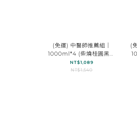
(免運) 中醫師推薦組｜
(
1000ml*4 (柴燒桂圓黑木
1
耳露(無加糖)*1 、經典黑
耳
NT$1,089
糖黑木耳露*1、紅棗白木
NT$1,540
耳露(無加糖)*1、雪梨白木
耳露*1)