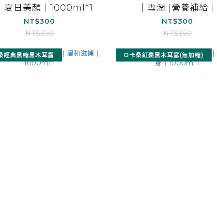
| 夏日美顏｜1000ml*1
｜雪潤 |營養補給
1000ml*1
NT$300
NT$300
NT$350
NT$350
桑經典黑糖黑木耳露
O卡桑紅棗黑木耳露(無加糖)