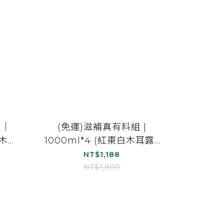
組｜
(免運)滋補真有料組 |
黑木耳
1000ml*4 (紅棗白木耳露_
耳露
銀耳朵朵*4)
NT$1,188
)
NT$1,600