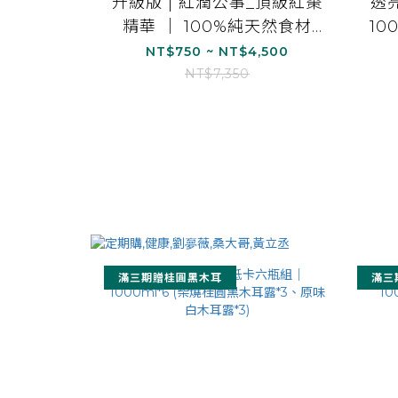
升級版 | 紅潤公事_頂級紅棗
透
精華 ｜ 100%純天然食材
10
(15ml/15包)
NT$750 ~ NT$4,500
NT$7,350
滿三期贈桂圓黑木耳
滿三