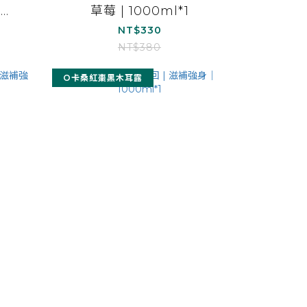
｜
草莓 | 1000ml*1
NT$330
NT$380
O卡桑紅棗黑木耳露