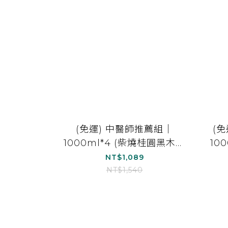
(免運) 中醫師推薦組｜
(
1000ml*4 (柴燒桂圓黑木耳
10
露(無加糖)*1 、經典黑糖黑
露
NT$1,089
木耳露*1、紅棗白木耳露(無
NT$1,540
加糖)*1、雪梨白木耳露*1)