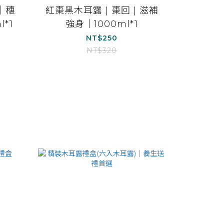
｜穗
紅棗黑木耳露 | 棗回 | 滋補
*1
強身｜1000ml*1
NT$250
NT$320