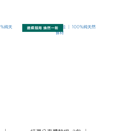
prev
next
連續服用 煥然一新