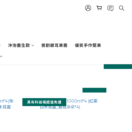
沖泡養生飲
首創銀耳果醬
優質手作堅果
prev
next
prev
next
真有料滋補超值免運