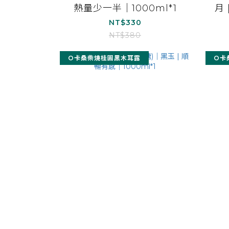
熱量少一半｜1000ml*1
月 
NT$330
NT$380
O卡桑柴燒桂圓黑木耳露
O卡