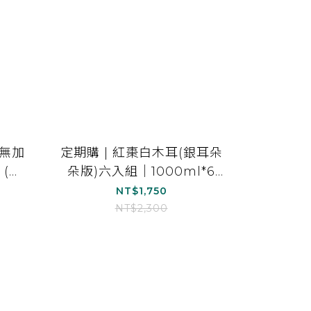
(無加
定期購 | 紅棗白木耳(銀耳朵
 (原
朵版)六入組｜1000ml*6
6)
(紅棗白木耳露_銀耳朵朵版
NT$1,750
*6)
NT$2,300