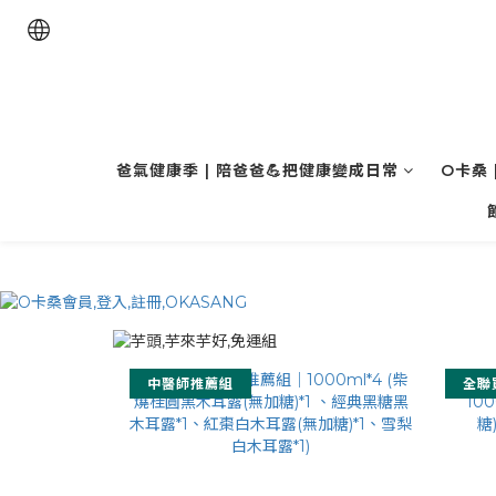
爸氣健康季 | 陪爸爸💪把健康變成日常
O卡桑 
中醫師推薦組
全聯