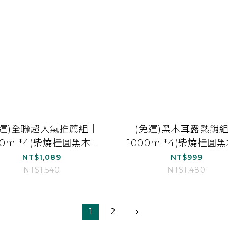
免運)全聯超人氣推薦組｜
(免運)黑木耳露熱銷
00ml*4(柴燒桂圓黑木耳
1000ml*4(柴燒桂圓
(無加糖)*2、紅棗白木耳
露*2、經典黑糖黑木
NT$1,089
NT$999
露(無加糖)*2)
*1、紅棗黑木耳露*1
NT$1,540
NT$1,480
1
2