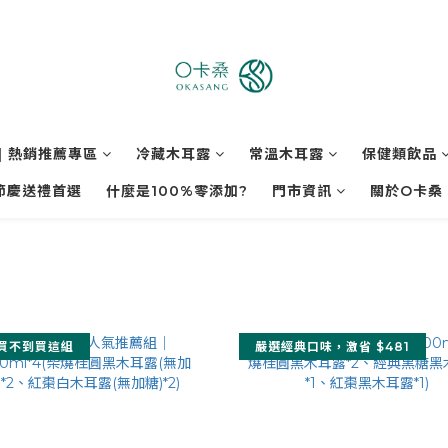
| 熱銷推薦專區
冷藏木耳露
常溫木耳露
保健類飲品
節慶送禮首選
什麼是100%零添加?
門市資訊
關於O卡桑
買不到買這組
嚴選經典口味，激省 $481