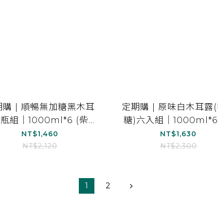
期購 | 順暢無加糖黑木耳
定期購 | 原味白木耳露
瓶組｜1000ml*6 (柴燒
糖)六入組｜1000ml*6
桂圓黑木耳露*6)
味白木耳露(無加糖)*
NT$1,460
NT$1,630
NT$2,120
NT$2,300
1
2