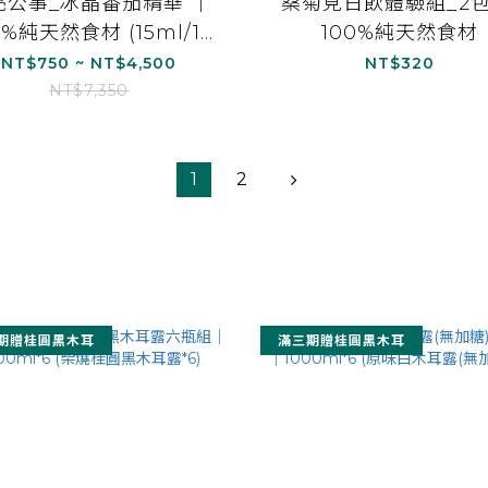
亮公事_冰晶番茄精華 ｜
桑菊見日飲體驗組_2包
0%純天然食材 (15ml/15
100%純天然食材
包)
NT$750 ~ NT$4,500
NT$320
NT$7,350
1
2
期贈桂圓黑木耳
滿三期贈桂圓黑木耳