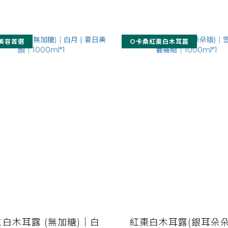
美容首選
O卡桑紅棗白木耳露
白木耳露 (無加糖)｜白
紅棗白木耳露(銀耳朵朵