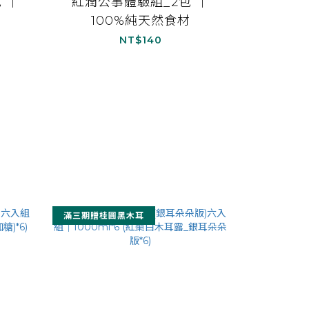
 ｜
紅潤公事體驗組_2包 ｜
100%純天然食材
NT$140
滿三期贈桂圓黑木耳