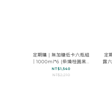
定期購 | 無加糖低卡六瓶組
定
｜1000ml*6 (柴燒桂圓黑木
露六
耳露*3、原味白木耳露*3)
NT$1,540
NT$2,210