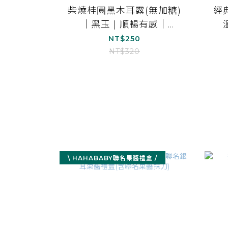
柴燒桂圓黑木耳露(無加糖)
經
｜黑玉 | 順暢有感｜
1000ml*1
NT$250
NT$320
\ HAHABABY聯名果醬禮盒 /