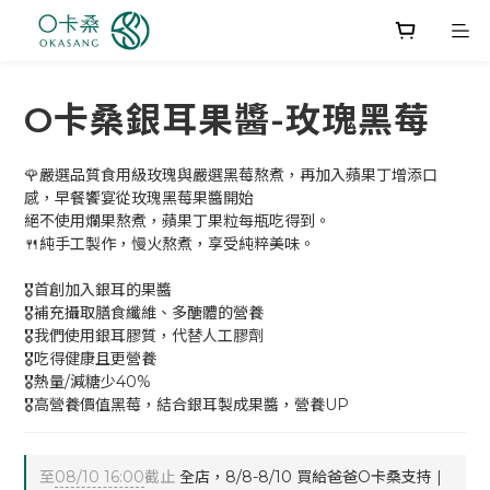
O卡桑銀耳果醬-玫瑰黑莓
🌹嚴選品質食用級玫瑰與嚴選黑莓熬煮，再加入蘋果丁增添口
感，早餐饗宴從玫瑰黑莓果醬開始
絕不使用爛果熬煮，蘋果丁果粒每瓶吃得到。
🍴純手工製作，慢火熬煮，享受純粹美味。
🎖️首創加入銀耳的果醬
🎖️補充攝取膳食纖維、多醣體的營養
🎖️我們使用銀耳膠質，代替人工膠劑
🎖️吃得健康且更營養
🎖️熱量/減糖少40%
🎖️高營養價值黑莓，結合銀耳製成果醬，營養UP
至
08/10 16:00
截止
全店，8/8-8/10 買給爸爸O卡桑支持 |