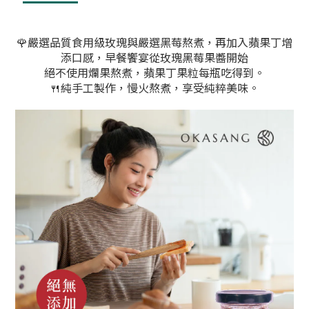
🌹嚴選品質食用級玫瑰與嚴選黑莓熬煮，再加入蘋果丁增
添口感，早餐饗宴從玫瑰黑莓果醬開始
絕不使用爛果熬煮，蘋果丁果粒每瓶吃得到。
🍴純手工製作，慢火熬煮，享受純粹美味。