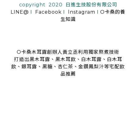
copyright 2020 日進生技股份有限公司
LINE@
I
Facebook
I
lnstagram
I
O卡桑的養
生知識
O卡桑木耳露創辦人黃立丞利用獨家熬煮技術
打造出黑木耳露、黑木耳飲、白木耳露、白木耳
飲、銀耳露、黑糖、杏仁茶、金鑽鳳梨汁等宅配飲
品推薦
是全台首創零顆粒黑木耳露、白木耳露的飲品，受各大媒體、
名人
指名推薦O卡桑的黑木耳露、白木耳露
黑木耳露、白木耳露富含膠質與膳食纖維，鐵、鈣多種營養
日常補充營養首選黑木耳露、白木耳露
分子極度細緻濃厚的黑木耳露、白木耳露
是大人、小孩都喜愛的口味