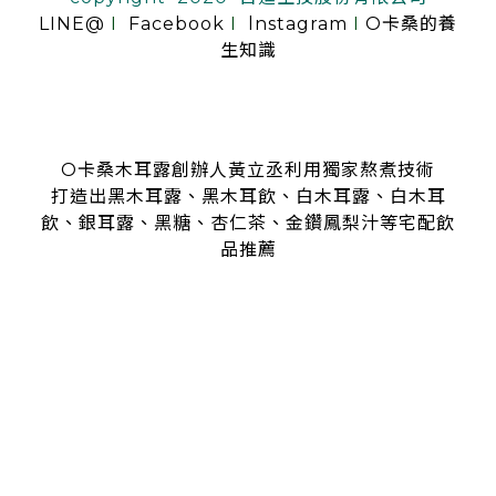
LINE@
I
Facebook
I
lnstagram
I
O卡桑的養
生知識
O卡桑木耳露創辦人黃立丞利用獨家熬煮技術
打造出黑木耳露、黑木耳飲、白木耳露、白木耳
飲、銀耳露、黑糖、杏仁茶、金鑽鳳梨汁等宅配飲
品推薦
是全台首創零顆粒黑木耳露、白木耳露的飲品，受各大媒體、
名人
指名推薦O卡桑的黑木耳露、白木耳露
黑木耳露、白木耳露富含膠質與膳食纖維，鐵、鈣多種營養
日常補充營養首選黑木耳露、白木耳露
分子極度細緻濃厚的黑木耳露、白木耳露
是大人、小孩都喜愛的口味