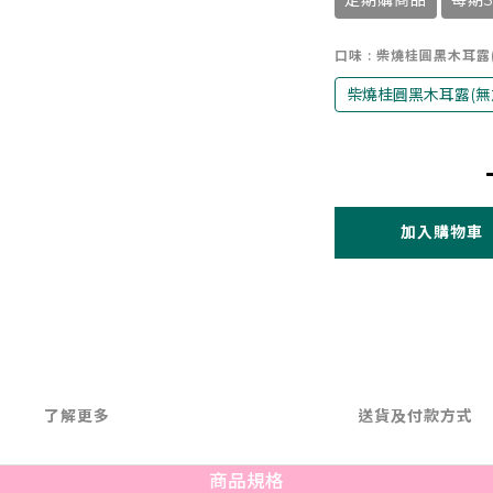
定期購商品
每期
口味
: 柴燒桂圓黑木耳露
柴燒桂圓黑木耳露(無加
加入購物車
了解更多
送貨及付款方式
商品規格