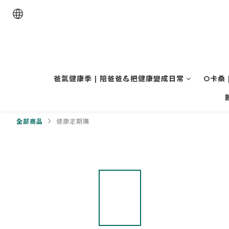
爸氣健康季 | 陪爸爸💪把健康變成日常
O卡桑 
全部商品
健康定期購