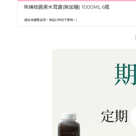
柴燒桂圓黑木耳露(無加糖) 1000ML 6瓶
(組合為優惠品項，商品口味恕不更換。)