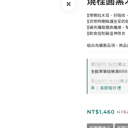
燒桂圓黑木
🎖零顆粒木耳、好吸收
🎖非常時期喝護全家的
🎖補充攝取膳食纖維，
🎖飲食控制最佳神隊友
組合為優惠品項，商品
至
08/10 16:00
截止
全館單筆結帳滿88
至
08/17 16:00
截
季 | 滿額贈好禮
NT$1,460
NT$2