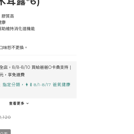
耳露*6)
、膠質高
健康
幫助維持消化道機能
口味恕不更換。
全店，8/8-8/10 買給爸爸O卡桑支持 |
8元，享免運費
止
指定分類，👨‍🍼8/1-8/17 爸氣健康
查看更多
,120