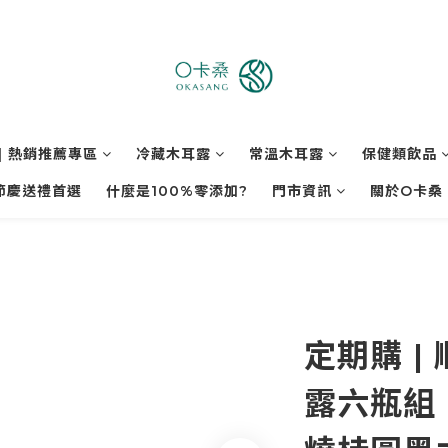
| 熱銷推薦專區
冷藏木耳露
常溫木耳露
保健類飲品
節慶送禮首選
什麼是100%零添加?
門市資訊
關於O卡桑
定期購 |
露六瓶組｜1