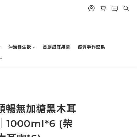
沖泡養生飲
首創銀耳果醬
優質手作堅果
立即購買
 順暢無加糖黑木耳
000ml*6 (柴