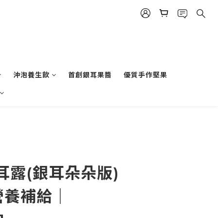
沖泡養生飲
首創銀耳果醬
優質手作堅果
立即購買
耳露(銀耳朵朵版)
營養補給｜