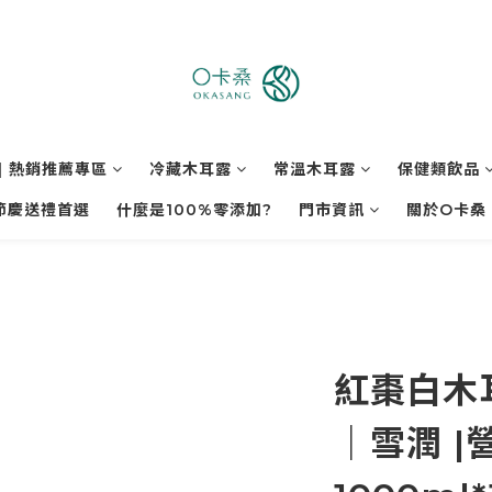
| 熱銷推薦專區
冷藏木耳露
常溫木耳露
保健類飲品
節慶送禮首選
什麼是100%零添加?
門市資訊
關於O卡桑
紅棗白木
｜雪潤 |