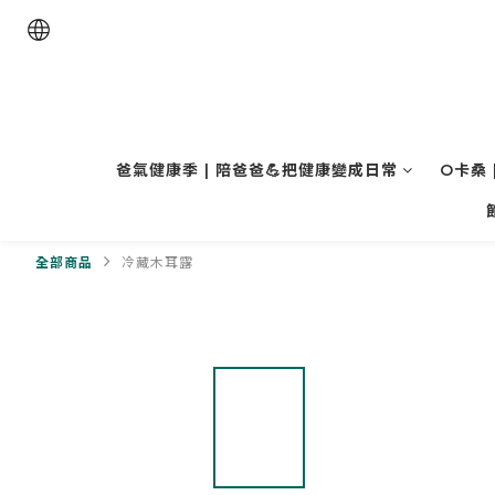
爸氣健康季 | 陪爸爸💪把健康變成日常
O卡桑 
全部商品
冷藏木耳露