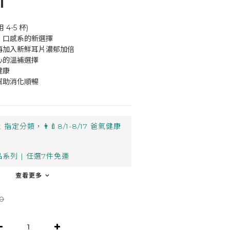
1
4-5 杯)
片，口感系的新選擇
再加入新鮮耳片濃郁加倍
心的溫補選擇
健康
幫助消化順暢
止
指定分類，👨‍🍼8/1-8/17 爸氣健康
系列 | 任選7件免運
查看更多
0