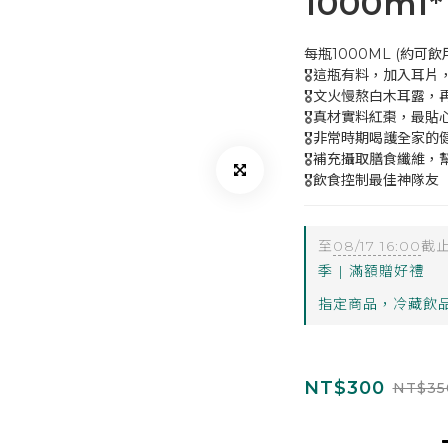
1000ml*
每瓶1000ML (約可飲用 
🎖️這瓶有料，加入耳
🎖文火慢熬白木耳露，
🎖真材實料紅棗，最貼
🎖非常時期喝護全家的
🎖補充攝取膳食纖維，
🎖飲食控制最佳神隊友
至
08/17 16:00
截
季 | 滿額贈好禮
指定商品，冷藏飲品
NT$300
NT$35