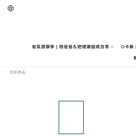
爸氣健康季 | 陪爸爸💪把健康變成日常
O卡桑 
全部商品