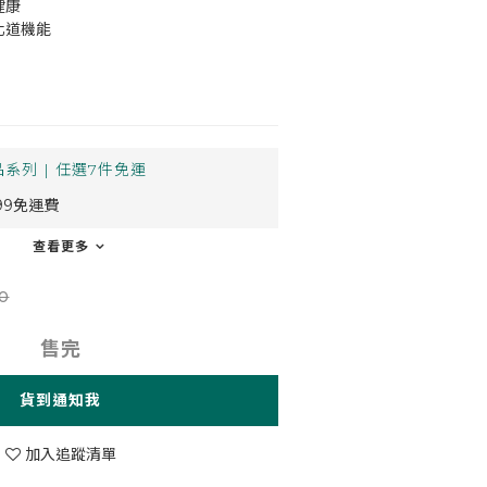
健康
化道機能
系列 | 任選7件免運
99免運費
查看更多
0
售完
貨到通知我
加入追蹤清單