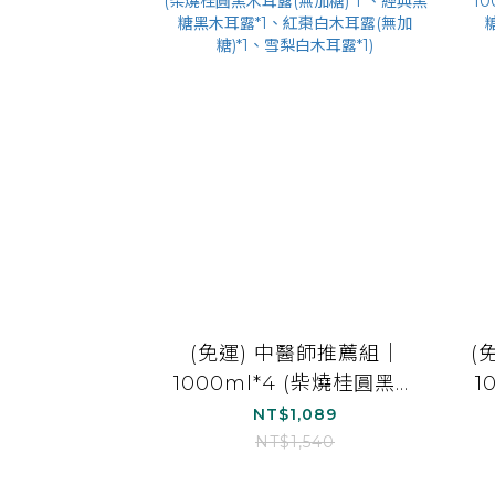
(免運) 中醫師推薦組｜
(
1000ml*4 (柴燒桂圓黑木
1
耳露(無加糖)*1 、經典黑
耳
NT$1,089
糖黑木耳露*1、紅棗白木
NT$1,540
耳露(無加糖)*1、雪梨白木