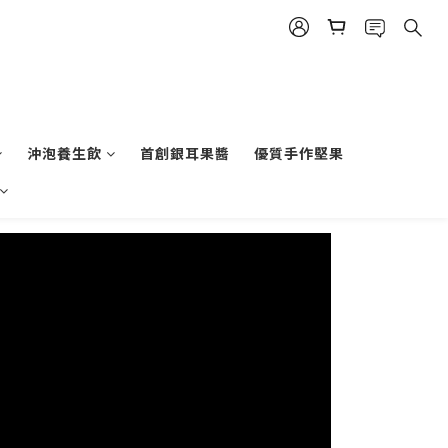
沖泡養生飲
首創銀耳果醬
優質手作堅果