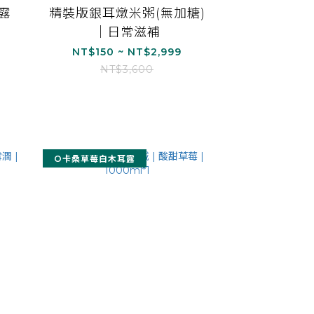
露
精裝版銀耳燉米粥(無加糖)
｜日常滋補
NT$150 ~ NT$2,999
NT$3,600
O卡桑草莓白木耳露