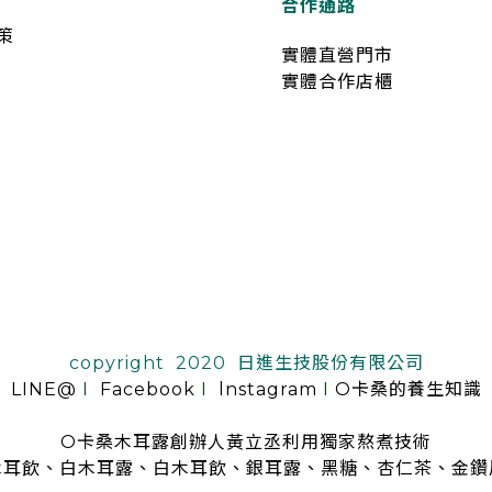
合作通路
策
實體直營門市
實體合作店櫃
copyright 2020 日進生技股份有限公司
LINE@
I
Facebook
I
lnstagram
I
O卡桑的養生知識
O卡桑木耳露創辦人黃立丞利用獨家熬煮技術
木耳飲、白木耳露、白木耳飲、銀耳露、黑糖、杏仁茶、金鑽
是全台首創零顆粒黑木耳露、白木耳露的飲品，受各大媒體、名人