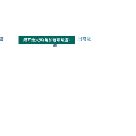
銀耳燉米粥(無加糖可常溫)