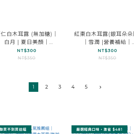
薏仁白木耳露 (無加糖)｜
紅棗白木耳露(銀耳朵朵
白月 | 夏日美顏｜
｜雪潤 |營養補給｜
1000ml*1
1000ml*1
NT$300
NT$300
NT$350
NT$350
1
2
3
4
5
聯買不到買這組
嚴選經典口味，激省 $481