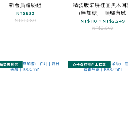
新會員體驗組
精裝版柴燒桂圓黑木耳
(無加糖)｜順暢有感
NT$630
NT$1,080
NT$110 ~ NT$2,249
NT$2,640
顏美容首選
O卡桑紅棗白木耳露