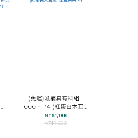
｜
(免運)滋補真有料組 |
黑木
1000ml*4 (紅棗白木耳露
耳
_銀耳朵朵*4)
NT$1,188
)
NT$1,600