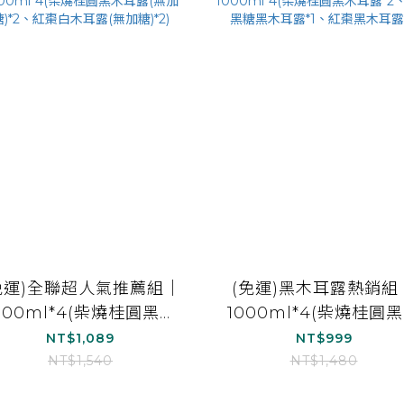
免運)全聯超人氣推薦組｜
(免運)黑木耳露熱銷組
000ml*4(柴燒桂圓黑木
1000ml*4(柴燒桂圓
露(無加糖)*2、紅棗白木
耳露*2、經典黑糖黑木
NT$1,089
NT$999
耳露(無加糖)*2)
露*1、紅棗黑木耳露*1
NT$1,540
NT$1,480