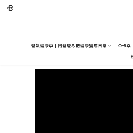
爸氣健康季 | 陪爸爸💪把健康變成日常
O卡桑 