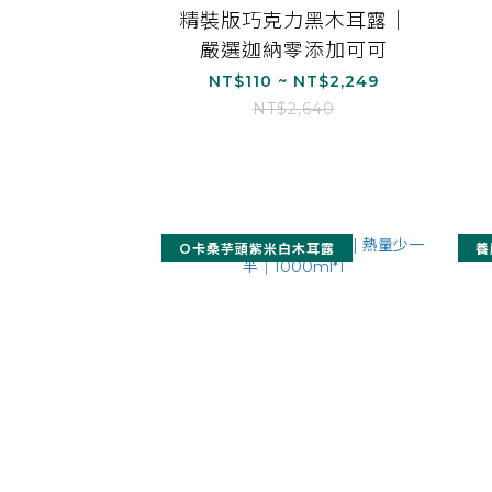
精裝版巧克力黑木耳露｜
嚴選迦納零添加可可
NT$110 ~ NT$2,249
NT$2,640
O卡桑芋頭紫米白木耳露
養