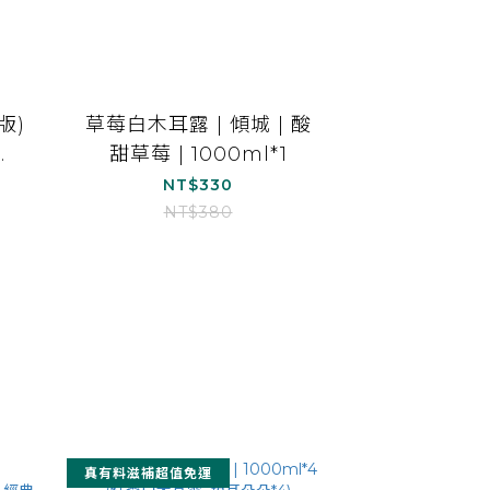
版)
草莓白木耳露 | 傾城 | 酸
甜草莓 | 1000ml*1
NT$330
NT$380
真有料滋補超值免運