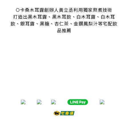
O卡桑木耳露創辦人黃立丞利用獨家熬煮技術
打造出黑木耳露、黑木耳飲、白木耳露、白木耳
飲、銀耳露、黑糖、杏仁茶、金鑽鳳梨汁等宅配飲
品推薦
是全台首創零顆粒黑木耳露、白木耳露的飲品，受各大媒體、
名人
指名推薦O卡桑的黑木耳露、白木耳露
黑木耳露、白木耳露富含膠質與膳食纖維，鐵、鈣多種營養
日常補充營養首選黑木耳露、白木耳露
分子極度細緻濃厚的黑木耳露、白木耳露
是大人、小孩都喜愛的口味