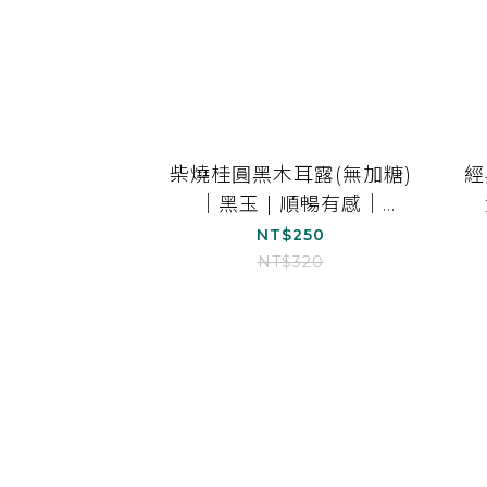
柴燒桂圓黑木耳露(無加糖)
經
｜黑玉 | 順暢有感｜
1000ml*1
NT$250
NT$320