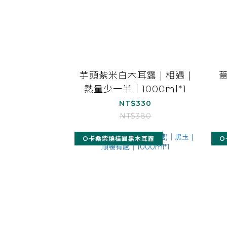
芋頭紫米白木耳露 | 相遇 |
熱量少一半｜1000ml*1
NT$330
NT$380
O卡桑柴燒桂圓黑木耳露
O