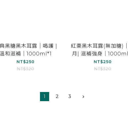
典黑糖黑木耳露｜喝護 |
紅棗黑木耳露(無加糖)
溫和滋補｜1000ml*1
月| 滋補強身｜1000ml
NT$250
NT$250
NT$320
NT$320
1
2
3