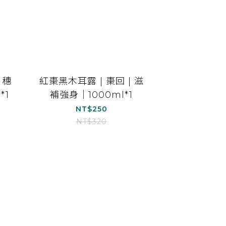
｜穗
紅棗黑木耳露 | 棗回 | 滋
*1
補強身｜1000ml*1
NT$250
NT$320