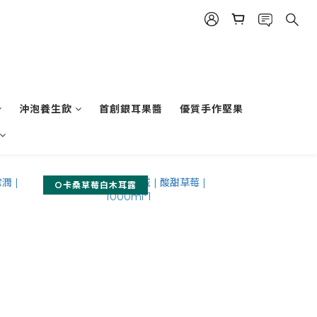
沖泡養生飲
首創銀耳果醬
優質手作堅果
O卡桑草莓白木耳露