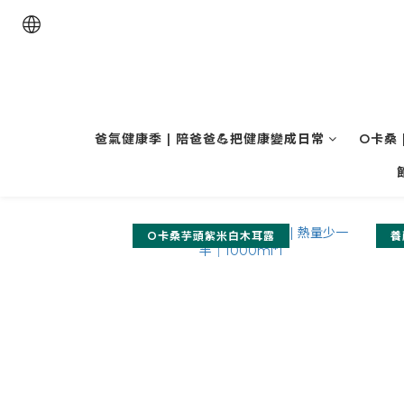
爸氣健康季 | 陪爸爸💪把健康變成日常
O卡桑 
O卡桑芋頭紫米白木耳露
養