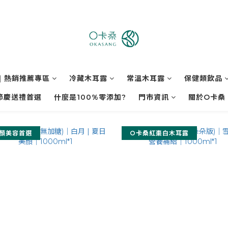
| 熱銷推薦專區
冷藏木耳露
常溫木耳露
保健類飲品
節慶送禮首選
什麼是100%零添加?
門市資訊
關於O卡桑
顏美容首選
O卡桑紅棗白木耳露