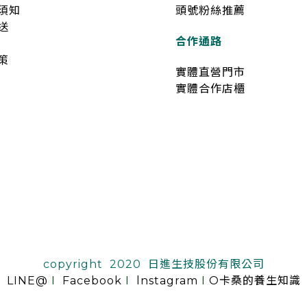
須知
頭號粉絲推薦
送
合作通路
策
實體直營門市
實體合作店櫃
copyright 2020 日進生技股份有限公司
LINE@
I
Facebook
I
lnstagram
I
O卡桑的養生知識