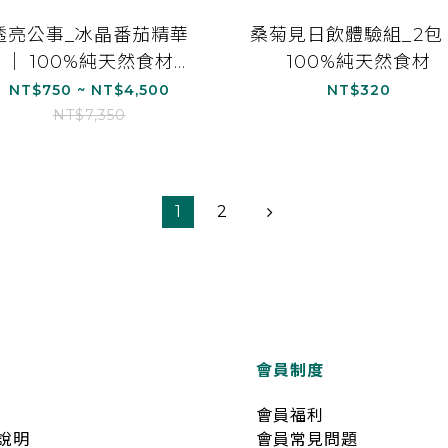
透亮公事_冰晶番茄精華
桑菊見日飲體驗組_2包
｜ 100%純天然食材
100%純天然食材
(15ml/15包)
NT$750 ~ NT$4,500
NT$320
NT$7,350
1
2
會員制度
會員福利
說明
會員常見問題