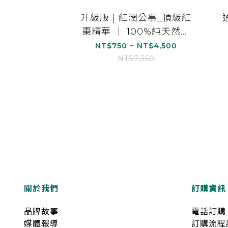
升級版 | 紅潤公事_頂級紅
棗精華 ｜ 100%純天然食
材 (15ml/15包)
NT$750 ~ NT$4,500
NT$7,350
關於我們
訂購資訊
品牌故事
電話訂購
媒體報導
訂購流程