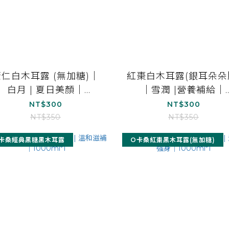
薏仁白木耳露 (無加糖)｜
紅棗白木耳露(銀耳朵朵
白月 | 夏日美顏｜
｜雪潤 |營養補給｜
1000ml*1
1000ml*1
NT$300
NT$300
NT$350
NT$350
卡桑經典黑糖黑木耳露
O卡桑紅棗黑木耳露(無加糖)