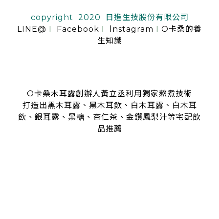
copyright 2020 日進生技股份有限公司
LINE@
I
Facebook
I
lnstagram
I
O卡桑的養
生知識
O卡桑木耳露創辦人黃立丞利用獨家熬煮技術
打造出黑木耳露、黑木耳飲、白木耳露、白木耳
飲、銀耳露、黑糖、杏仁茶、金鑽鳳梨汁等宅配飲
品推薦
是全台首創零顆粒黑木耳露、白木耳露的飲品，受各大媒體、
名人
指名推薦O卡桑的黑木耳露、白木耳露
黑木耳露、白木耳露富含膠質與膳食纖維，鐵、鈣多種營養
日常補充營養首選黑木耳露、白木耳露
分子極度細緻濃厚的黑木耳露、白木耳露
是大人、小孩都喜愛的口味