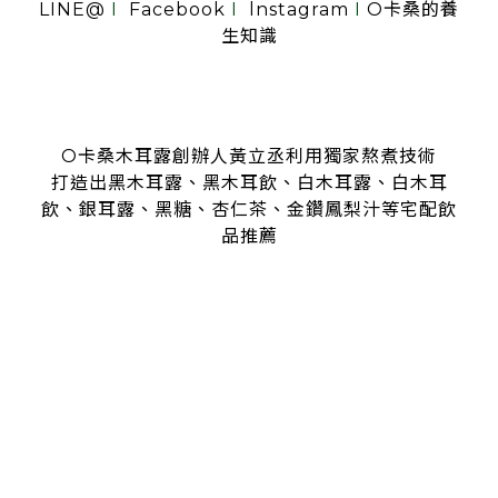
LINE@
I
Facebook
I
lnstagram
I
O卡桑的養
生知識
O卡桑木耳露創辦人黃立丞利用獨家熬煮技術
打造出黑木耳露、黑木耳飲、白木耳露、白木耳
飲、銀耳露、黑糖、杏仁茶、金鑽鳳梨汁等宅配飲
品推薦
是全台首創零顆粒黑木耳露、白木耳露的飲品，受各大媒體、
名人
指名推薦O卡桑的黑木耳露、白木耳露
黑木耳露、白木耳露富含膠質與膳食纖維，鐵、鈣多種營養
日常補充營養首選黑木耳露、白木耳露
分子極度細緻濃厚的黑木耳露、白木耳露
是大人、小孩都喜愛的口味