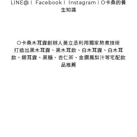
LINE@
I
Facebook
I
lnstagram
I
O卡桑的養
生知識
O卡桑木耳露創辦人黃立丞利用獨家熬煮技術
打造出黑木耳露、黑木耳飲、白木耳露、白木耳
飲、銀耳露、黑糖、杏仁茶、金鑽鳳梨汁等宅配飲
品推薦
是全台首創零顆粒黑木耳露、白木耳露的飲品，受各大媒體、
名人
指名推薦O卡桑的黑木耳露、白木耳露
黑木耳露、白木耳露富含膠質與膳食纖維，鐵、鈣多種營養
日常補充營養首選黑木耳露、白木耳露
分子極度細緻濃厚的黑木耳露、白木耳露
是大人、小孩都喜愛的口味