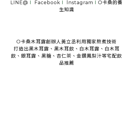
LINE@
I
Facebook
I
lnstagram
I
O卡桑的養
生知識
O卡桑木耳露創辦人黃立丞利用獨家熬煮技術
打造出黑木耳露、黑木耳飲、白木耳露、白木耳
飲、銀耳露、黑糖、杏仁茶、金鑽鳳梨汁等宅配飲
品推薦
是全台首創零顆粒黑木耳露、白木耳露的飲品，受各大媒體、
名人
指名推薦O卡桑的黑木耳露、白木耳露
黑木耳露、白木耳露富含膠質與膳食纖維，鐵、鈣多種營養
日常補充營養首選黑木耳露、白木耳露
分子極度細緻濃厚的黑木耳露、白木耳露
是大人、小孩都喜愛的口味