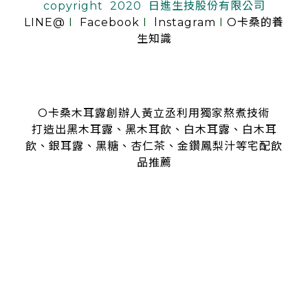
copyright 2020 日進生技股份有限公司
LINE@
I
Facebook
I
lnstagram
I
O卡桑的養
生知識
O卡桑木耳露創辦人黃立丞利用獨家熬煮技術
打造出黑木耳露、黑木耳飲、白木耳露、白木耳
飲、銀耳露、黑糖、杏仁茶、金鑽鳳梨汁等宅配飲
品推薦
是全台首創零顆粒黑木耳露、白木耳露的飲品，受各大媒體、
名人
指名推薦O卡桑的黑木耳露、白木耳露
黑木耳露、白木耳露富含膠質與膳食纖維，鐵、鈣多種營養
日常補充營養首選黑木耳露、白木耳露
分子極度細緻濃厚的黑木耳露、白木耳露
是大人、小孩都喜愛的口味