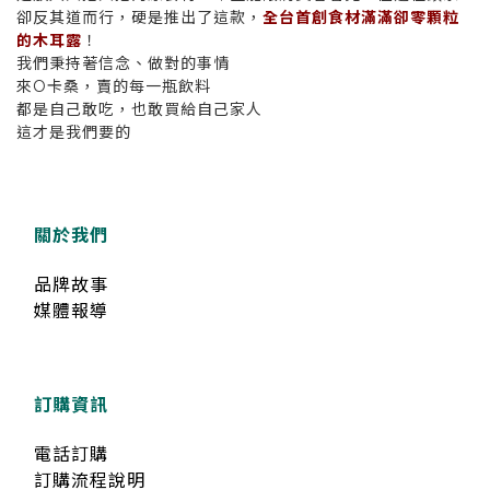
卻反其道而行，硬是推出了這款，
全台首創食材滿滿卻零顆粒
的木耳露
！
我們秉持著信念、做對的事情
來O卡桑，賣的每一瓶飲料
都是自己敢吃，也敢買給自己家人
這才是我們要的
關於我們
品牌故事
媒體報導
訂購資訊
電話訂購
訂購流程說明