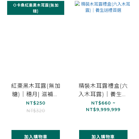
O卡桑紅棗黑木耳露(無加
糖)
紅棗黑木耳露(無加
精裝木耳露禮盒(六
糖)｜穗月| 滋補強
入木耳露)｜養生送
身｜1000ml*1
禮首選
NT$250
NT$660 ~
NT$9,999,999
NT$320
加入購物車
加入購物車