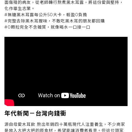
面傷殘的病友，從老師轉行熬煮黑木耳露，將這份愛與堅持，
化作畢生志業。
#無糖黑木耳露每公升50大卡，輕盈0負擔
#完整去除黑木耳腥味，不敢吃黑木耳的朋友都回購
#0顆粒完全不含雜質，就像喝水一口接一口
年代新聞
－
台灣向錢衝
源自母愛木耳飲 熬出年銷四十萬瓶現代人注重養生，不少商家
是放入大把大把的原食材，希望能讓消費者看見。但這位頭家