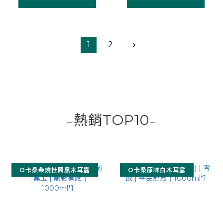
1
2
熱銷TOP10
－
－
O卡桑柴燒桂圓黑木耳露
O卡桑原味白木耳露