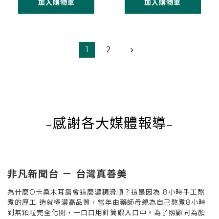
加入購物車
加入購物車
1
2
感謝各大媒體報導
－
－
非凡新聞台 － 台灣真善美
為什麼O卡桑木耳露會這麼濃稠滑順？這是因為 8小時手工熬
煮的厚工 造就極濃高品質，當年由藥師母親為自己熬煮8小時
到無顆粒完全化開，一口口用針筒餵入口中。為了照顧同為顏