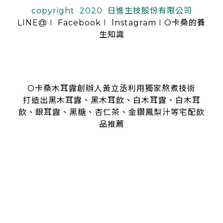
copyright 2020 日進生技股份有限公司
LINE@
I
Facebook
I
lnstagram
I
O卡桑的養
生知識
O卡桑木耳露創辦人黃立丞利用獨家熬煮技術
打造出黑木耳露、黑木耳飲、白木耳露、白木耳
飲、銀耳露、黑糖、杏仁茶、金鑽鳳梨汁等宅配飲
品推薦
是全台首創零顆粒黑木耳露、白木耳露的飲品，受各大媒體、
名人
指名推薦O卡桑的黑木耳露、白木耳露
黑木耳露、白木耳露富含膠質與膳食纖維，鐵、鈣多種營養
日常補充營養首選黑木耳露、白木耳露
分子極度細緻濃厚的黑木耳露、白木耳露
是大人、小孩都喜愛的口味