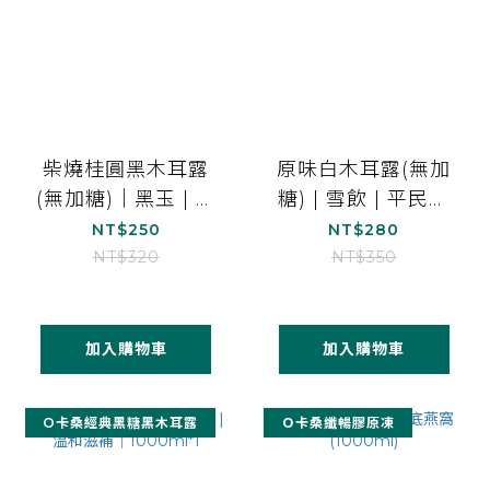
柴燒桂圓黑木耳露
原味白木耳露(無加
(無加糖)｜黑玉 | 順
糖) | 雪飲 | 平民燕
暢有感｜1000ml*1
窩｜1000ml*1
NT$250
NT$280
NT$320
NT$350
加入購物車
加入購物車
O卡桑經典黑糖黑木耳露
Ｏ卡桑纖暢膠原凍