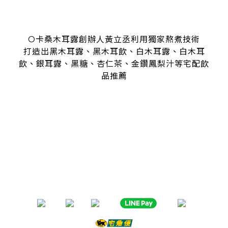
O卡桑木耳露創辦人黃立丞利用獨家熬煮技術
打造出黑木耳露、黑木耳飲、白木耳露、白木耳
飲、銀耳露、黑糖、杏仁茶、金鑽鳳梨汁等宅配飲
品推薦
是全台首創零顆粒黑木耳露、白木耳露的飲品，受各大媒體、
名人
指名推薦O卡桑的黑木耳露、白木耳露
黑木耳露、白木耳露富含膠質與膳食纖維，鐵、鈣多種營養
日常補充營養首選黑木耳露、白木耳露
分子極度細緻濃厚的黑木耳露、白木耳露
是大人、小孩都喜愛的口味