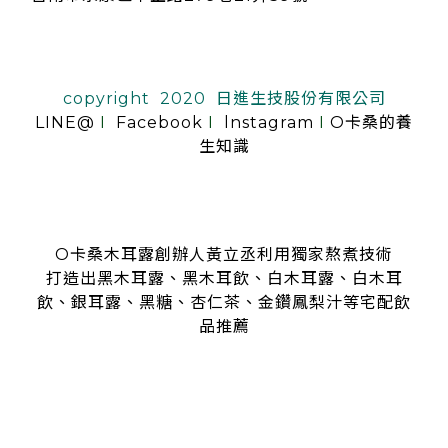
copyright 2020 日進生技股份有限公司
LINE@
I
Facebook
I
lnstagram
I
O卡桑的養
生知識
O卡桑木耳露創辦人黃立丞利用獨家熬煮技術
打造出黑木耳露、黑木耳飲、白木耳露、白木耳
飲、銀耳露、黑糖、杏仁茶、金鑽鳳梨汁等宅配飲
品推薦
是全台首創零顆粒黑木耳露、白木耳露的飲品，受各大媒體、
名人
指名推薦O卡桑的黑木耳露、白木耳露
黑木耳露、白木耳露富含膠質與膳食纖維，鐵、鈣多種營養
日常補充營養首選黑木耳露、白木耳露
分子極度細緻濃厚的黑木耳露、白木耳露