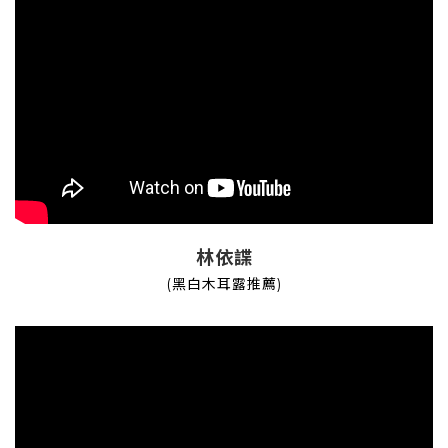
林依諜
(黑白木耳露推薦)