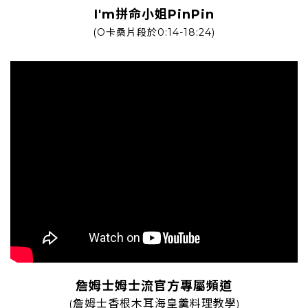
I'm拼命小姐PinPin
(O卡桑片段於0:14-18:24)
詹姆士姆士流官方專屬頻道
詹姆士香根木耳海皇羹料理教學
(
)