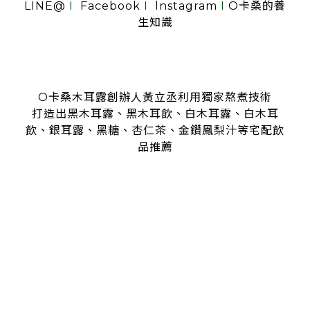
LINE@
I
Facebook
I
lnstagram
I
O卡桑的養
生知識
O卡桑木耳露創辦人黃立丞利用獨家熬煮技術
打造出黑木耳露、黑木耳飲、白木耳露、白木耳
飲、銀耳露、黑糖、杏仁茶、金鑽鳳梨汁等宅配飲
品推薦
是全台首創零顆粒黑木耳露、白木耳露的飲品，受各大媒體、
名人
指名推薦O卡桑的黑木耳露、白木耳露
黑木耳露、白木耳露富含膠質與膳食纖維，鐵、鈣多種營養
日常補充營養首選黑木耳露、白木耳露
分子極度細緻濃厚的黑木耳露、白木耳露
是大人、小孩都喜愛的口味