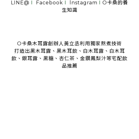
LINE@
I
Facebook
I
lnstagram
I
O卡桑的養
生知識
O卡桑木耳露創辦人黃立丞利用獨家熬煮技術
打造出黑木耳露、黑木耳飲、白木耳露、白木耳
飲、銀耳露、黑糖、杏仁茶、金鑽鳳梨汁等宅配飲
品推薦
是全台首創零顆粒黑木耳露、白木耳露的飲品，受各大媒體、
名人
指名推薦O卡桑的黑木耳露、白木耳露
黑木耳露、白木耳露富含膠質與膳食纖維，鐵、鈣多種營養
日常補充營養首選黑木耳露、白木耳露
分子極度細緻濃厚的黑木耳露、白木耳露
是大人、小孩都喜愛的口味