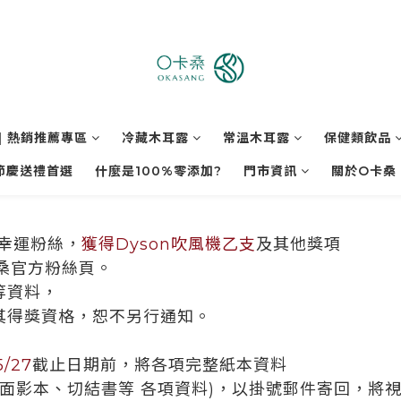
| 熱銷推薦專區
冷藏木耳露
常溫木耳露
保健類飲品
節慶送禮首選
什麼是100%零添加?
門市資訊
關於O卡桑
位幸運粉絲，
獲得Dyson吹風機乙支
及其他獎項
桑官方粉絲頁。
等資料，
其得獎資格，
恕不另行通知。
5/27
截止日期前，將各項完整紙本資料
面影本、切結書等 各項資料)，以掛號郵件寄回，將