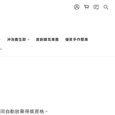
沖泡養生飲
首創銀耳果醬
優質手作堅果
視同自動放棄得獎資格。