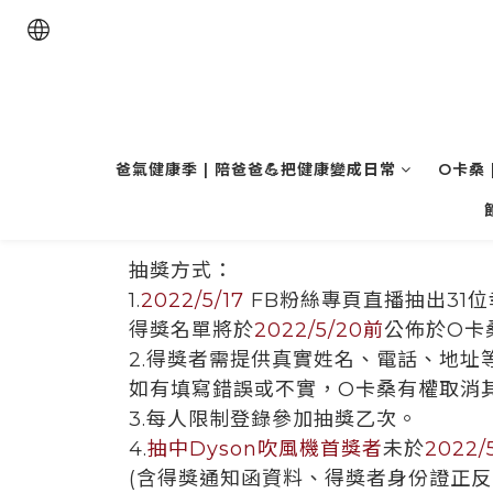
爸氣健康季 | 陪爸爸💪把健康變成日常
O卡桑 
抽獎方式：
1.
2022/5/17
FB粉絲專頁直播抽出31
得獎名單將於
2022/5/20前
公佈於O卡
2.得獎者需提供真實姓名、電話、地址
如有填寫錯誤或不實，O卡桑有權取消
3.每人限制登錄參加抽獎乙次。
4.
抽中Dyson吹風機首獎者
未於
2022/
(含得獎通知函資料、得獎者身份證正反