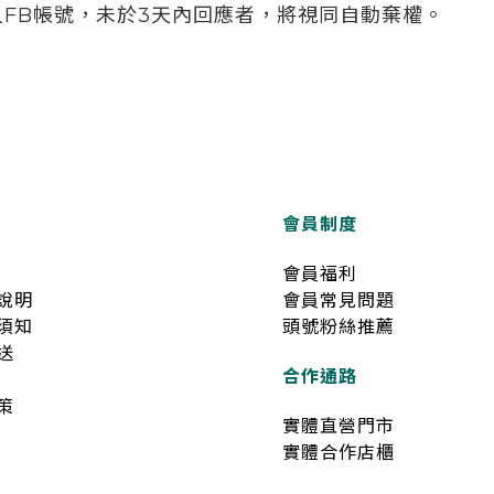
人FB帳號，未於3天內回應者，將視同自動棄權。
會員制度
會員福利
說明
會員常見問題
須知
頭號粉絲推薦
送
合作通路
策
實體直營門市
實體合作店櫃