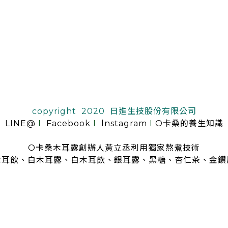
copyright 2020 日進生技股份有限公司
LINE@
I
Facebook
I
lnstagram
I
O卡桑的養生知識
O卡桑木耳露創辦人黃立丞利用獨家熬煮技術
木耳飲、白木耳露、白木耳飲、銀耳露、黑糖、杏仁茶、金鑽
是全台首創零顆粒黑木耳露、白木耳露的飲品，受各大媒體、名人
指名推薦O卡桑的黑木耳露、白木耳露
黑木耳露、白木耳露富含膠質與膳食纖維，鐵、鈣多種營養
日常補充營養首選黑木耳露、白木耳露
分子極度細緻濃厚的黑木耳露、白木耳露
是大人、小孩都喜愛的口味