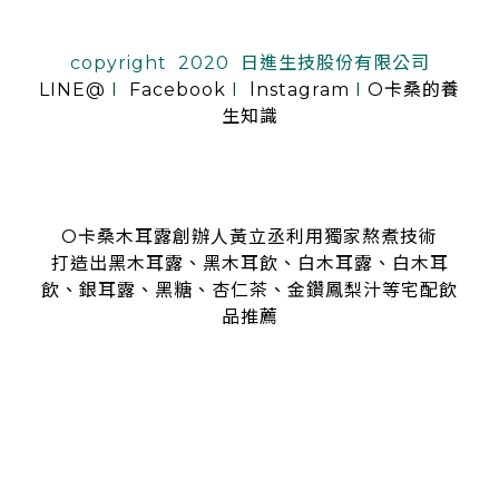
copyright 2020 日進生技股份有限公司
LINE@
I
Facebook
I
lnstagram
I
O卡桑的養
生知識
O卡桑木耳露創辦人黃立丞利用獨家熬煮技術
打造出黑木耳露、黑木耳飲、白木耳露、白木耳
飲、銀耳露、黑糖、杏仁茶、金鑽鳳梨汁等宅配飲
品推薦
是全台首創零顆粒黑木耳露、白木耳露的飲品，受各大媒體、
名人
指名推薦O卡桑的黑木耳露、白木耳露
黑木耳露、白木耳露富含膠質與膳食纖維，鐵、鈣多種營養
日常補充營養首選黑木耳露、白木耳露
分子極度細緻濃厚的黑木耳露、白木耳露
是大人、小孩都喜愛的口味