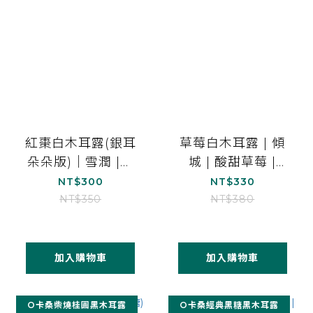
紅棗白木耳露(銀耳
草莓白木耳露 | 傾
朵朵版)｜雪潤 |營
城 | 酸甜草莓 |
養補給｜1000ml*1
1000ml*1
NT$300
NT$330
NT$350
NT$380
加入購物車
加入購物車
O卡桑柴燒桂圓黑木耳露
O卡桑經典黑糖黑木耳露