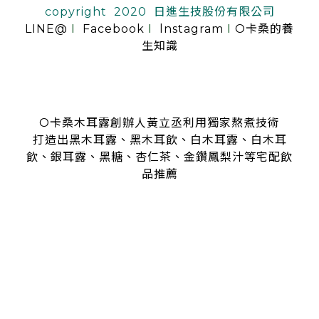
copyright 2020 日進生技股份有限公司
LINE@
I
Facebook
I
lnstagram
I
O卡桑的養
生知識
O卡桑木耳露創辦人黃立丞利用獨家熬煮技術
打造出黑木耳露、黑木耳飲、白木耳露、白木耳
飲、銀耳露、黑糖、杏仁茶、金鑽鳳梨汁等宅配飲
品推薦
是全台首創零顆粒黑木耳露、白木耳露的飲品，受各大媒體、
名人
指名推薦O卡桑的黑木耳露、白木耳露
黑木耳露、白木耳露富含膠質與膳食纖維，鐵、鈣多種營養
日常補充營養首選黑木耳露、白木耳露
分子極度細緻濃厚的黑木耳露、白木耳露
是大人、小孩都喜愛的口味