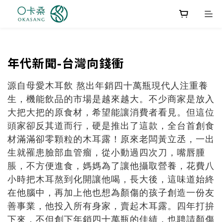
年代新聞-台灣向錢衝
源自母愛木耳飲 熬出年銷四十萬瓶現代人注重養
生，機能飲品的市場是越來越大。不少商家是放入
大把大把的原食材，希望能讓消費者看見。但這位
頭家卻反其道而行，硬是推出了這款，全台首創食
材滿滿卻零顆粒的木耳露！原來老闆黃立丞，一出
生就罹患臉部血管瘤，從小動過四次刀，嘴唇腫
脹，不方便進食，媽媽為了讓他攝取營養，花費八
小時把木耳熬到化開讓他喝，長大後，這味道始終
在他腦中，再加上他也想為顏傷的孩子創造一份友
善事業，他投入所有身家，賣起木耳露。四年打拚
下來，不但創下年銷四十萬瓶的佳績，也聘請顏傷