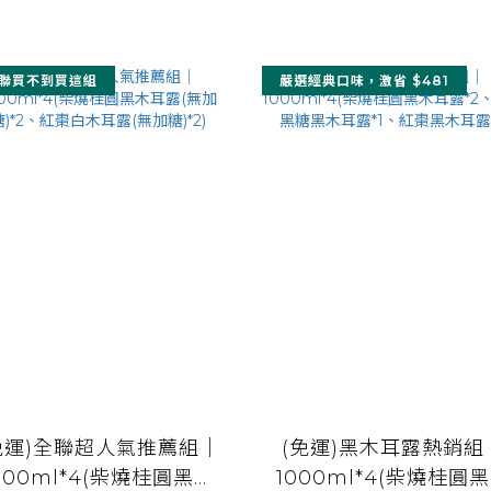
聯買不到買這組
嚴選經典口味，激省 $481
免運)全聯超人氣推薦組｜
(免運)黑木耳露熱銷組
000ml*4(柴燒桂圓黑木
1000ml*4(柴燒桂圓