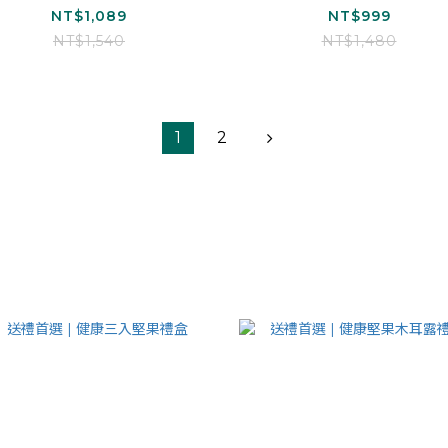
露(無加糖)*2、紅棗白木
耳露*2、經典黑糖黑木
NT$1,089
NT$999
耳露(無加糖)*2)
露*1、紅棗黑木耳露*1
NT$1,540
NT$1,480
1
2