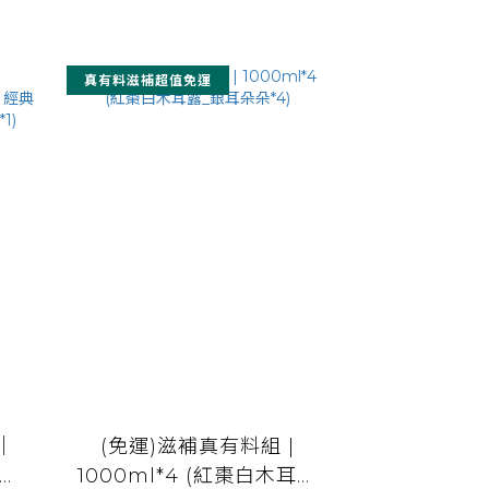
真有料滋補超值免運
｜
(免運)滋補真有料組 |
黑木
1000ml*4 (紅棗白木耳露