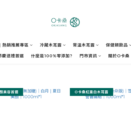
| 熱銷推薦專區
冷藏木耳露
常溫木耳露
保健類飲品
節慶送禮首選
什麼是100%零添加?
門市資訊
關於O卡桑
顏美容首選
O卡桑紅棗白木耳露