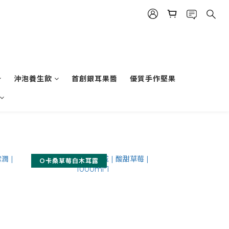
沖泡養生飲
首創銀耳果醬
優質手作堅果
O卡桑草莓白木耳露