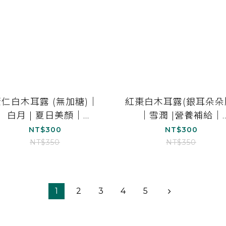
薏仁白木耳露 (無加糖)｜
紅棗白木耳露(銀耳朵朵
白月 | 夏日美顏｜
｜雪潤 |營養補給｜
1000ml*1
1000ml*1
NT$300
NT$300
NT$350
NT$350
1
2
3
4
5