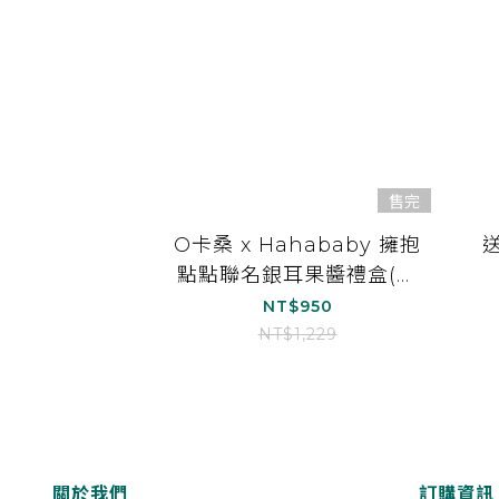
售完
O卡桑 x Hahababy 擁抱
點點聯名銀耳果醬禮盒(含
聯名果醬抹刀)
NT$950
NT$1,229
關於我們
訂購資訊