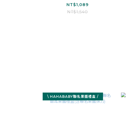
耳露(無加糖)*1 、經典黑
耳
NT$1,089
糖黑木耳露*1、紅棗白木
NT$1,540
耳露(無加糖)*1、雪梨白木
耳露*1)
\ HAHABABY聯名果醬禮盒 /