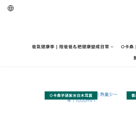
爸氣健康季 | 陪爸爸💪把健康變成日常
O卡桑 
O卡桑芋頭紫米白木耳露
養