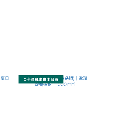
O卡桑紅棗白木耳露