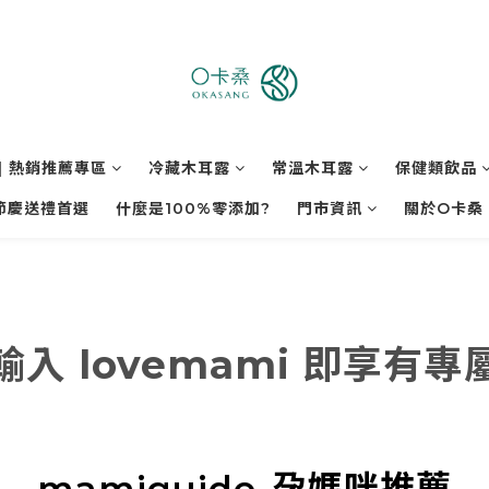
| 熱銷推薦專區
冷藏木耳露
常溫木耳露
保健類飲品
節慶送禮首選
什麼是100%零添加?
門市資訊
關於O卡桑
入 lovemami 即享有
mamiguide-孕媽咪推薦