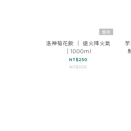
售完
洛神菊花飲 ｜ 退火降火氣
芋
｜1000ml
NT$250
NT$320