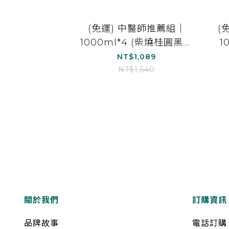
(免運) 中醫師推薦組｜
(
1000ml*4 (柴燒桂圓黑木
1
耳露(無加糖)*1 、經典黑
耳
NT$1,089
糖黑木耳露*1、紅棗白木
NT$1,540
耳露(無加糖)*1、雪梨白木
耳露*1)
關於我們
訂購資訊
品牌故事
電話訂購