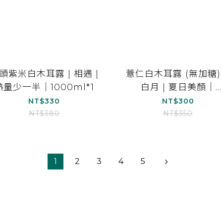
頭紫米白木耳露 | 相遇 |
薏仁白木耳露 (無加糖)
熱量少一半｜1000ml*1
白月 | 夏日美顏｜
1000ml*1
NT$330
NT$300
NT$380
NT$350
1
2
3
4
5