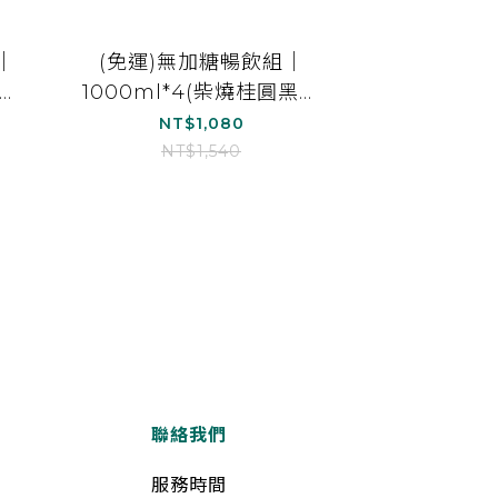
｜
(免運)無加糖暢飲組｜
黑木
1000ml*4(柴燒桂圓黑木
耳
耳露(無加糖)*1、原味白木
NT$1,080
)
耳露(無加糖)*1、紅棗白木
NT$1,540
耳露(無加糖)*1、珍珠杏仁
美妍茶(無加糖)*1)
聯絡我們
服務時間