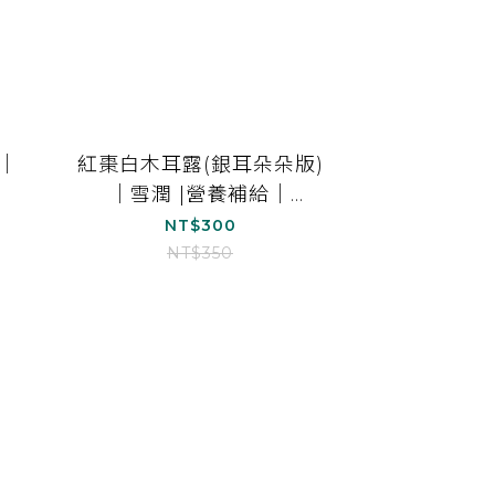
｜
紅棗白木耳露(銀耳朵朵版)
｜雪潤 |營養補給｜
1000ml*1
NT$300
NT$350