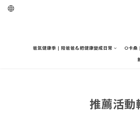
爸氣健康季 | 陪爸爸💪把健康變成日常
O卡桑 
推薦活動輸