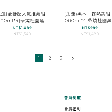
免運)全聯超人氣推薦組｜
(免運)黑木耳露熱銷組
000ml*4(柴燒桂圓黑木
1000ml*4(柴燒桂圓
露(無加糖)*2、紅棗白木
耳露*2、經典黑糖黑木
NT$1,089
NT$999
耳露(無加糖)*2)
露*1、紅棗黑木耳露*1
NT$1,540
NT$1,480
1
2
3
會員制度
會員福利