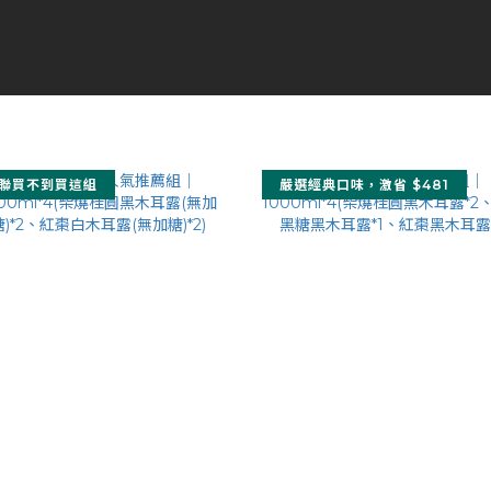
聯買不到買這組
嚴選經典口味，激省 $481