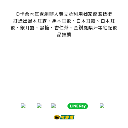
O卡桑木耳露創辦人黃立丞利用獨家熬煮技術
打造出黑木耳露、黑木耳飲、白木耳露、白木耳
飲、銀耳露、黑糖、杏仁茶、金鑽鳳梨汁等宅配飲
品推薦
是全台首創零顆粒黑木耳露、白木耳露的飲品，受各大媒體、
名人
指名推薦O卡桑的黑木耳露、白木耳露
黑木耳露、白木耳露富含膠質與膳食纖維，鐵、鈣多種營養
日常補充營養首選黑木耳露、白木耳露
分子極度細緻濃厚的黑木耳露、白木耳露
是大人、小孩都喜愛的口味