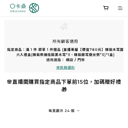
所有顧客適用
指定商品：滿 1 件 即享 1 件贈品 (直播專屬【價值780元】精裝木耳露
六入禮盒(精裝柴燒桂圓黑木耳*3、精裝銀耳燉米粥*3)*1盒)
適用通路：
網店
/
門市
條款與細則
🌸直播間購買指定商品下單前15位，加碼贈好禮
🎁
每頁顯示 24 個