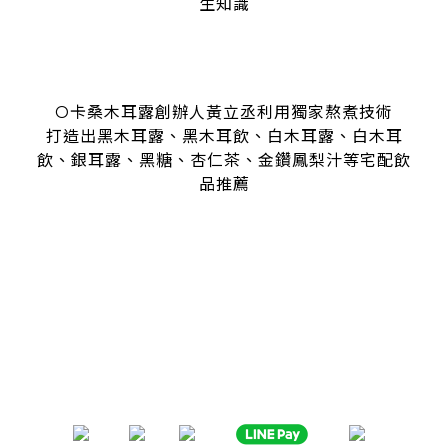
生知識
O卡桑木耳露創辦人黃立丞利用獨家熬煮技術
打造出黑木耳露、黑木耳飲、白木耳露、白木耳
飲、銀耳露、黑糖、杏仁茶、金鑽鳳梨汁等宅配飲
品推薦
是全台首創零顆粒黑木耳露、白木耳露的飲品，受各大媒體、
名人
指名推薦O卡桑的黑木耳露、白木耳露
黑木耳露、白木耳露富含膠質與膳食纖維，鐵、鈣多種營養
日常補充營養首選黑木耳露、白木耳露
分子極度細緻濃厚的黑木耳露、白木耳露
是大人、小孩都喜愛的口味