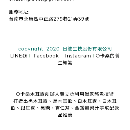
服務地址
台南市永康區中正路279巷21弄39號
copyright 2020 日進生技股份有限公司
LINE@
I
Facebook
I
lnstagram
I
O卡桑的養
生知識
O卡桑木耳露創辦人黃立丞利用獨家熬煮技術
打造出黑木耳露、黑木耳飲、白木耳露、白木耳
飲、銀耳露、黑糖、杏仁茶、金鑽鳳梨汁等宅配飲
品推薦
是全台首創零顆粒黑木耳露、白木耳露的飲品，受各大媒體、
名人