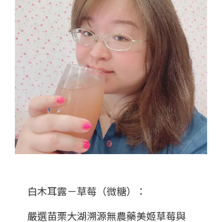
白木耳露－草莓（微糖）：
嚴選苗栗大湖溯源無農藥美姬草莓與