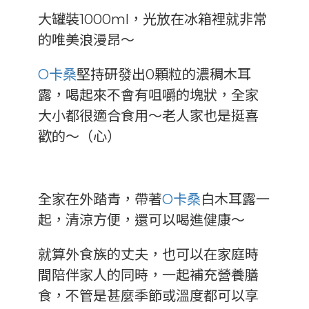
大罐裝1000ml，光放在冰箱裡就非常
的唯美浪漫昂～
O卡桑
堅持研發出0顆粒的濃稠木耳
露，喝起來不會有咀嚼的塊狀，全家
大小都很適合食用～老人家也是挺喜
歡的～（心）
全家在外踏青，帶著
O卡桑
白木耳露一
起，清涼方便，還可以喝進健康～
就算外食族的丈夫，也可以在家庭時
間陪伴家人的同時，一起補充營養膳
食，不管是甚麼季節或溫度都可以享