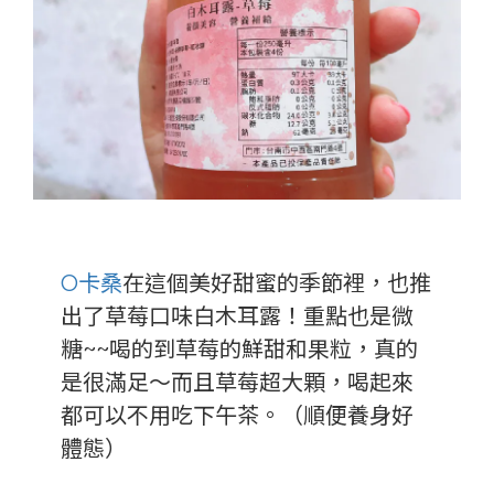
O卡桑
在這個美好甜蜜的季節裡，也推
出了草莓口味白木耳露！重點也是微
糖~~喝的到草莓的鮮甜和果粒，真的
是很滿足～而且草莓超大顆，喝起來
都可以不用吃下午茶。（順便養身好
體態）