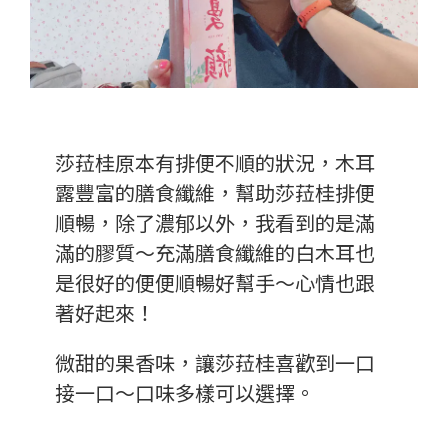
莎菈桂原本有排便不順的狀況，木耳
露豐富的膳食纖維，幫助莎菈桂排便
順暢，除了濃郁以外，我看到的是滿
滿的膠質～充滿膳食纖維的白木耳也
是很好的便便順暢好幫手～心情也跟
著好起來！
微甜的果香味，讓莎菈桂喜歡到一口
接一口～口味多樣可以選擇。