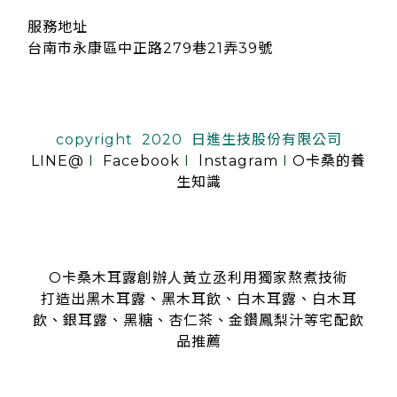
服務地址
台南市永康區中正路279巷21弄39號
copyright 2020 日進生技股份有限公司
LINE@
I
Facebook
I
lnstagram
I
O卡桑的養
生知識
O卡桑木耳露創辦人黃立丞利用獨家熬煮技術
打造出黑木耳露、黑木耳飲、白木耳露、白木耳
飲、銀耳露、黑糖、杏仁茶、金鑽鳳梨汁等宅配飲
品推薦
是全台首創零顆粒黑木耳露、白木耳露的飲品，受各大媒體、
名人
指名推薦O卡桑的黑木耳露、白木耳露