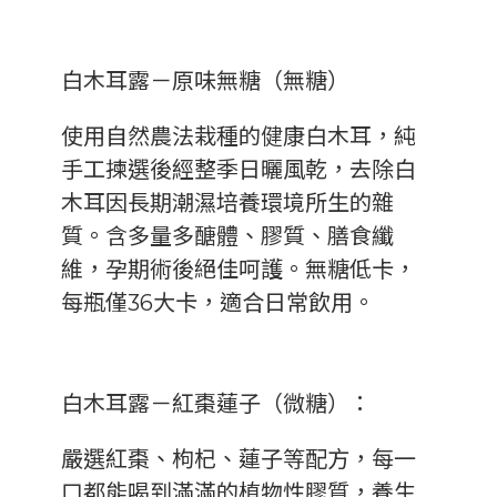
白木耳露－原味無糖（無糖）
使用自然農法栽種的健康白木耳，純
手工揀選後經整季日曬風乾，去除白
木耳因長期潮濕培養環境所生的雜
質。含多量多醣體、膠質、膳食纖
維，孕期術後絕佳呵護。無糖低卡，
每瓶僅36大卡，適合日常飲用。
白木耳露－紅棗蓮子（微糖）：
嚴選紅棗、枸杞、蓮子等配方，每一
口都能喝到滿滿的植物性膠質，養生