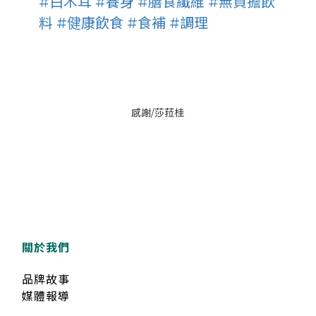
#白木耳
#養身
#膳食纖維
#無負擔飲
料
#健康飲食
#食補
#調理
感謝/
莎菈桂
關於我們
品牌故事
媒體報導