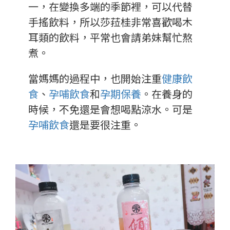
一，在變換多端的季節裡，可以代替
手搖飲料，所以莎菈桂非常喜歡喝木
耳類的飲料，平常也會請弟妹幫忙熬
煮。
當媽媽的過程中，也開始注重
健康飲
食
、
孕哺飲食
和
孕期保養
。在養身的
時候，不免還是會想喝點涼水。可是
孕哺飲食
還是要很注重。