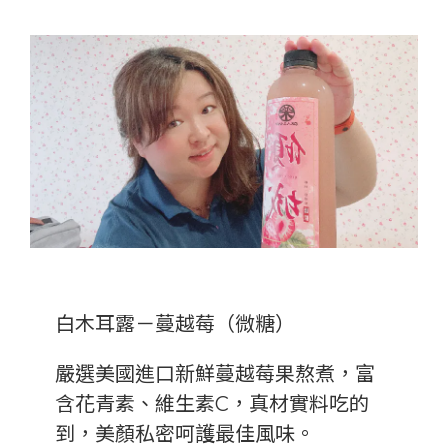
白木耳露－蔓越莓（微糖）
嚴選美國進口新鮮蔓越莓果熬煮，富
含花青素、維生素C，真材實料吃的
到，美顏私密呵護最佳風味。