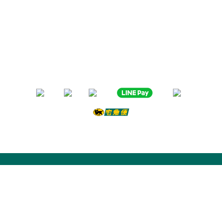
黑木耳露、白木耳露富含膠質與膳食纖維，鐵、鈣多種營養
日常補充營養首選黑木耳露、白木耳露
分子極度細緻濃厚的黑木耳露、白木耳露
是大人、小孩都喜愛的口味