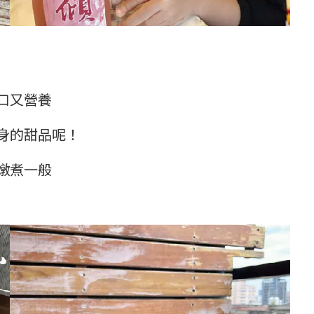
口又營養
身的甜品呢！
燉煮一般