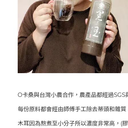
O卡桑與台灣小農合作，農產品都經過
SG
每份原料都會經由師傅手工除去蒂頭和雜質
木耳因為熬煮至小分子所以濃度非常高，(膠