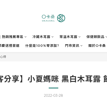
| 熱銷推薦專區
冷藏木耳露
常溫木耳露
保健類飲品
節慶送禮首選
什麼是100%零添加?
門市資訊
關於O卡桑
用心得
客分享】小夏媽咪 黑白木耳露 
2022-03-28