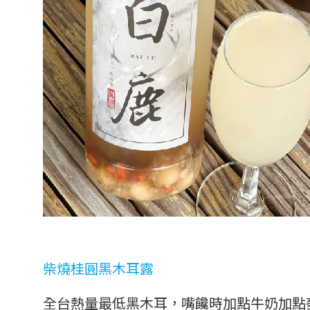
柴燒桂圓黑木耳露
全台熱量最低黑木耳，
嘴饞時加點牛奶加點