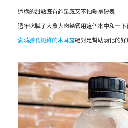
這樣的甜點既有飽足感又不怕熱量破表
過年吃膩了大魚大肉幾餐用這個來中和一下
滿滿膳食纖維的木耳露
絕對是幫助消化的好