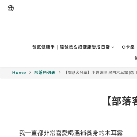
爸氣健康季 | 陪爸爸💪把健康變成日常
O卡桑 
Home
部落格列表
【部落客分享】小夏媽咪 黑白木耳露 飲
【部落
我一直都非常喜愛喝溫補養身的木耳露