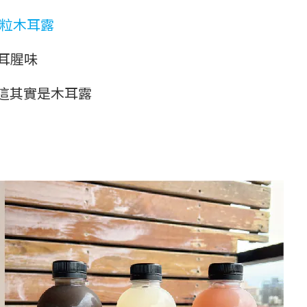
粒木耳露
耳腥味
這其實是木耳露