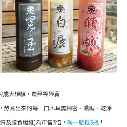
S與成大檢驗，農藥零殘留
，
熬煮出來的每一口木耳露綿密、濃稠、乾淨
質及膳食纖維)為市售3倍，
喝一瓶抵3瓶
！