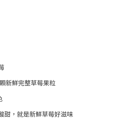
莓
0顆新鮮完整草莓果粒
色
酸甜，就是新鮮草莓好滋味