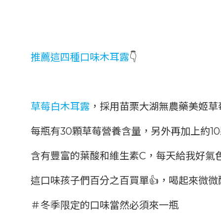
推薦這四種口味木耳露
👇
草莓白木耳露
，
採用苗栗大湖無農藥美姬草
每瓶有30顆草莓營養含量，
另外再加上約1
含有豐富的葉酸和維生素C，每天給我好氣
這口味孩子們百分之百買單👍，
喝起來微微
＃冬季限定的口味當然必須來一瓶