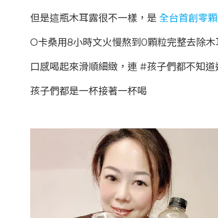
但是這瓶木耳露很不一樣，是
全台首創零顆
O卡桑用8小時文火慢熬到0顆粒完整去除木
口感喝起來滑順細緻，連 #孩子們都不知道
孩子們都是一杯接著一杯喝