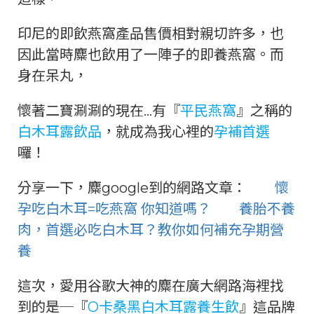
印尼的即飲燕窩產品售價相對親切許多，也
因此當時麋也飲用了一陣子的即養燕窩。而
身在呆丸，
懷著二寶涮涮的現在…有『
平民燕窩
』之稱的
白木耳露飲品
，就成為我心裡的
孕補首選
囉！
分享一下，麋google到的網路文章：
懷
孕吃白木耳=吃燕窩 你知道嗎？
養胎不養
肉，首選必吃白木耳？教你如何補充孕期營
養
這次，愛用谷歌大神的麋在廣大網路海裡找
到的是─『
O卡桑黑白木耳露養生飲
』這品牌