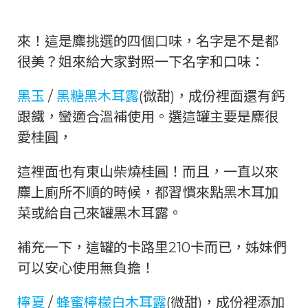
來！這是麋挑選的四個口味，名字是不是都
很美？姐來給大家對照一下名字和口味：
黑玉
/
黑糖黑木耳露
(微甜)，成份裡面還有鈣
跟鐵，蠻適合溫補使用。選這罐主要是麋很
愛桂圓，
這裡面也有東山柴燒桂圓！而且，一直以來
麋上廁所不順的時候，都習慣來點黑木耳加
菜或給自己來罐黑木耳露。
補充一下，這罐的卡路里210卡而已，姊妹們
可以安心使用無負擔！
檸夏
/
蜂蜜檸檬白木耳露
(微甜)，成份裡添加