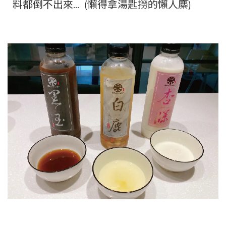
料都倒不出來… (懶得拿湯匙撈的懶人麋)