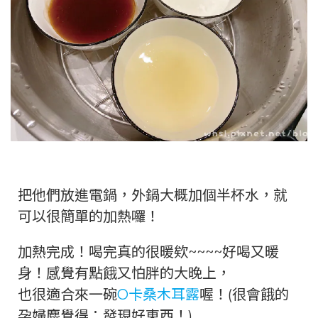
把他們放進電鍋，外鍋大概加個半杯水，就
可以很簡單的加熱囉！
加熱完成！喝完真的很暖欸~~~~好喝又暖
身！感覺有點餓又怕胖的大晚上，
也很適合來一碗
O卡桑木耳露
喔！(很會餓的
孕婦麋覺得：發現好東西！)