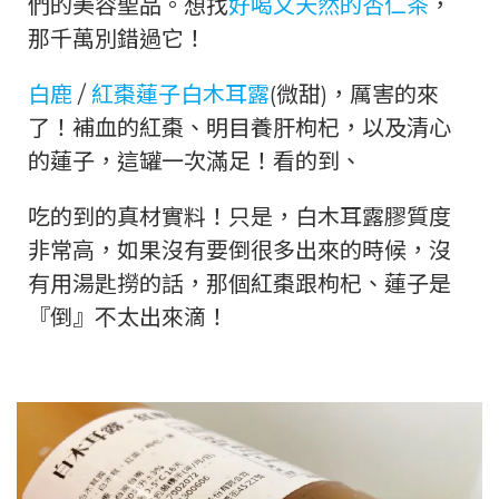
們的美容聖品。想找
好喝又天然的杏仁茶
，
那千萬別錯過它！
白鹿
/
紅棗蓮子白木耳露
(微甜)，厲害的來
了！補血的紅棗、明目養肝枸杞，以及清心
的蓮子，這罐一次滿足！看的到、
吃的到的真材實料！只是，白木耳露膠質度
非常高，如果沒有要倒很多出來的時候，沒
有用湯匙撈的話，那個紅棗跟枸杞、蓮子是
『倒』不太出來滴！