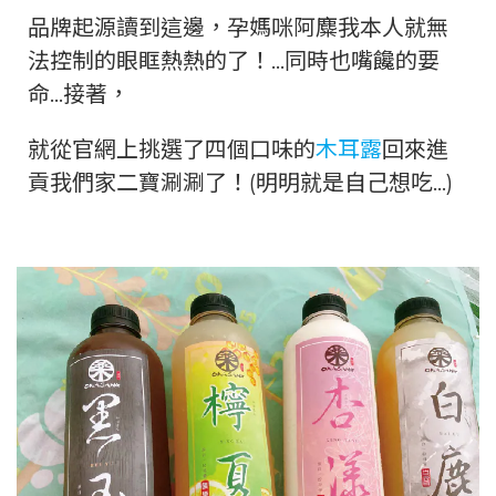
品牌起源讀到這邊，孕媽咪阿麋我本人就無
法控制的眼眶熱熱的了！…同時也嘴饞的要
命…接著，
就從官網上挑選了四個口味的
木耳露
回來進
貢我們家二寶涮涮了！(明明就是自己想吃…)