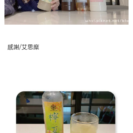
感謝/艾思糜