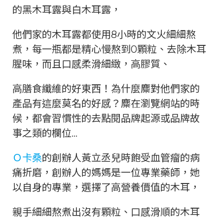
的黑木耳露與白木耳露，
他們家的木耳露都使用8小時的文火細細熬
煮，每一瓶都是精心慢熬到0顆粒、去除木耳
腥味，而且口感柔滑細緻，高膠質、
高膳食纖維的好東西！為什麼麋對他們家的
產品有這麼莫名的好感？麋在瀏覽網站的時
候，都會習慣性的去點閱品牌起源或品牌故
事之類的欄位…
Ｏ卡桑
的創辦人黃立丞兒時飽受血管瘤的病
痛折磨，創辦人的媽媽是一位專業藥師，她
以自身的專業，選擇了高營養價值的木耳，
親手細細熬煮出沒有顆粒、口感滑順的木耳