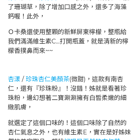
了珊瑚草，除了增加口感之外，還多了海藻
鈣喔！此外，
Ｏ卡桑還使用整顆的新鮮屏東檸檬，整瓶給
我們滿滿維生素C…打開瓶蓋，就是清新的檸
檬香撲鼻而來~~
杏漾
/
珍珠杏仁美顏茶
(微甜)，這款有南杏
仁，還有『珍珠粉』！沒錯！姊就是看著珍
珠粉，邊幻想著二寶涮涮擁有白皙柔嫩的細
緻肌膚，
就選定了這個口味的！這個口味除了自然的
杏仁氣息之外，也有維生素E，實在是好姊妹