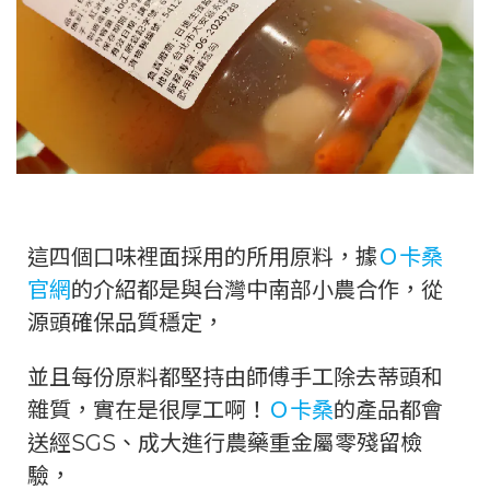
這四個口味裡面採用的所用原料，據
Ｏ卡桑
官網
的介紹都是與台灣中南部小農合作，從
源頭確保品質穩定，
並且每份原料都堅持由師傅手工除去蒂頭和
雜質，實在是很厚工啊！
Ｏ卡桑
的產品都會
送經SGS、成大進行農藥重金屬零殘留檢
驗，