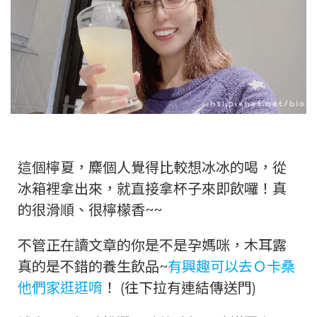
這個檸夏，麋個人覺得比較想冰冰的喝，從
冰箱裡拿出來，就直接拿杯子來即飲囉！真
的很滑順、很檸檬香~~
不管正在讀文章的你是不是孕媽咪，木耳露
真的是不錯的養生飲品~
有興趣可以去Ｏ卡桑
他們家逛逛唷
！ (往下拉有連結傳送門)