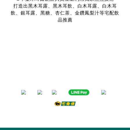
打造出黑木耳露、黑木耳飲、白木耳露、白木耳
飲、銀耳露、黑糖、杏仁茶、金鑽鳳梨汁等宅配飲
品推薦
是全台首創零顆粒黑木耳露、白木耳露的飲品，受各大媒體、
名人
指名推薦O卡桑的黑木耳露、白木耳露
黑木耳露、白木耳露富含膠質與膳食纖維，鐵、鈣多種營養
日常補充營養首選黑木耳露、白木耳露
分子極度細緻濃厚的黑木耳露、白木耳露
是大人、小孩都喜愛的口味