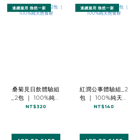
連續服用 煥然一新
連續服用 煥然一新
桑菊見日飲體驗組
紅潤公事體驗組_2
_2包 ｜ 100%純天
包 ｜ 100%純天然
然食材
食材
NT$320
NT$140