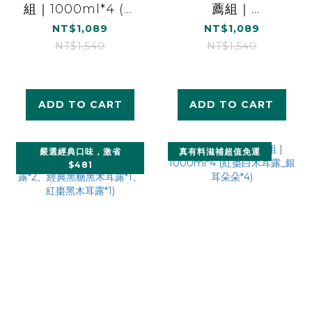
組｜1000ml*4 (柴
薦組｜
燒桂圓黑木耳露(無
1000ml*4(柴燒桂
NT$1,089
NT$1,089
加糖)*1 、經典黑糖
圓黑木耳露(無加
NT$1,540
NT$1,540
黑木耳露*1、紅棗白
糖)*2、紅棗白木耳
木耳露(無加糖)*1、
露(無加糖)*2)
雪梨白木耳露*1)
ADD TO CART
ADD TO CART
嚴選經典口味，激省
真有料滋補超值免運
$481