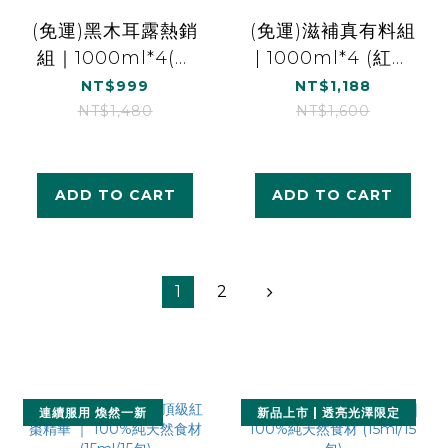
(免運)黑木耳露熱銷
(免運)滋補真有料組
組｜1000ml*4(柴
| 1000ml*4 (紅棗
燒桂圓黑木耳露
白木耳露_銀耳朵朵
NT$999
NT$1,188
*2、經典黑糖黑木
*4)
NT$1,480
NT$1,600
耳露*1、紅棗黑木耳
露*1)
ADD TO CART
ADD TO CART
1
2
連續服用 煥然一新
新品上市 | 透亮光澤限定