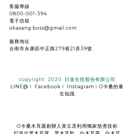
客服專線
0800-001-394
電子信箱
okasang.boss@gmail.com
服務地址
台南市永康區中正路279巷21弄39號
copyright 2020 日進生技股份有限公司
LINE@
I
Facebook
I
lnstagram
I
O卡桑的養
生知識
O卡桑木耳露創辦人黃立丞利用獨家熬煮技術
打造出黑木耳露、黑木耳飲、白木耳露、白木耳