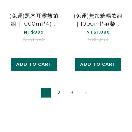
(免運)黑木耳露熱銷
(免運)無加糖暢飲組
組｜1000ml*4(柴
｜1000ml*4(柴燒
燒桂圓黑木耳露
桂圓黑木耳露(無加
NT$999
NT$1,080
*2、經典黑糖黑木
糖)*1、原味白木耳
NT$1,480
NT$1,540
耳露*1、紅棗黑木耳
露(無加糖)*1、紅棗
露*1)
白木耳露(無加
糖)*1、珍珠杏仁美
ADD TO CART
ADD TO CART
妍茶(無加糖)*1)
1
2
3