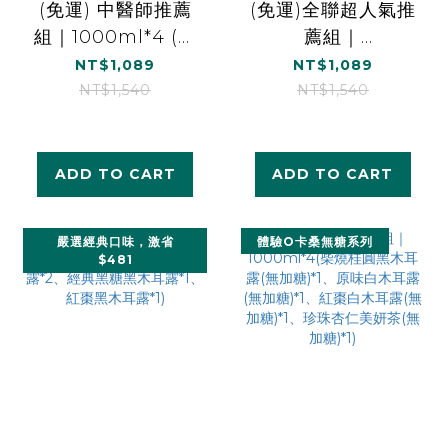
(免運) 中醫師推薦
(免運)全聯超人氣推
組｜1000ml*4 (柴
薦組｜
燒桂圓黑木耳露(無
1000ml*4(柴燒桂
NT$1,089
NT$1,089
加糖)*1 、經典黑糖
圓黑木耳露(無加
NT$1,540
NT$1,540
黑木耳露*1、紅棗白
糖)*2、紅棗白木耳
木耳露(無加糖)*1、
露(無加糖)*2)
雪梨白木耳露*1)
ADD TO CART
ADD TO CART
嚴選經典口味，激省
體驗O卡桑無糖系列
$481