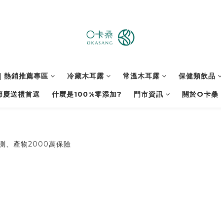
| 熱銷推薦專區
冷藏木耳露
常溫木耳露
保健類飲品
節慶送禮首選
什麼是100%零添加?
門市資訊
關於O卡桑
測、產物2000萬保險