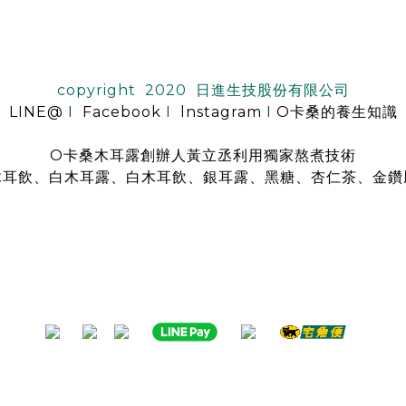
copyright 2020 日進生技股份有限公司
LINE@
I
Facebook
I
lnstagram
I
O卡桑的養生知識
O卡桑木耳露創辦人黃立丞利用獨家熬煮技術
木耳飲、白木耳露、白木耳飲、銀耳露、黑糖、杏仁茶、金鑽
是全台首創零顆粒黑木耳露、白木耳露的飲品，受各大媒體、名人
指名推薦O卡桑的黑木耳露、白木耳露
黑木耳露、白木耳露富含膠質與膳食纖維，鐵、鈣多種營養
日常補充營養首選黑木耳露、白木耳露
分子極度細緻濃厚的黑木耳露、白木耳露
是大人、小孩都喜愛的口味