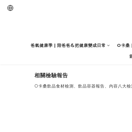
爸氣健康季 | 陪爸爸💪把健康變成日常
O卡桑 
相關檢驗報告
O卡桑飲品食材檢測、飲品容器報告、內容八大檢