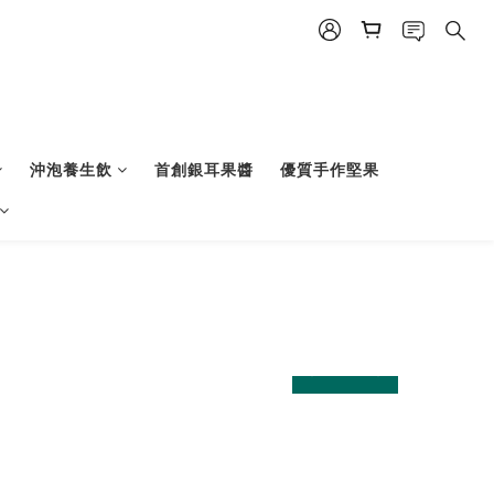
沖泡養生飲
首創銀耳果醬
優質手作堅果
prev
next