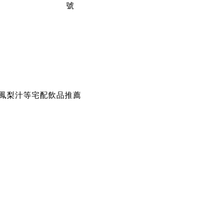
號
鳳梨汁等宅配飲品推薦