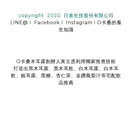
copyright 2020 日進生技股份有限公司
LINE@
I
Facebook
I
lnstagram
I
O卡桑的養
生知識
O卡桑木耳露創辦人黃立丞利用獨家熬煮技術
打造出黑木耳露、黑木耳飲、白木耳露、白木耳
飲、銀耳露、黑糖、杏仁茶、金鑽鳳梨汁等宅配飲
品推薦
是全台首創零顆粒黑木耳露、白木耳露的飲品，受各大媒體、
名人
指名推薦O卡桑的黑木耳露、白木耳露
黑木耳露、白木耳露富含膠質與膳食纖維，鐵、鈣多種營養
日常補充營養首選黑木耳露、白木耳露
分子極度細緻濃厚的黑木耳露、白木耳露
是大人、小孩都喜愛的口味