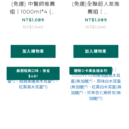
(免運) 中醫師推薦
(免運)全聯超人氣推
組｜1000ml*4 (柴
薦組｜
燒桂圓黑木耳露(無
1000ml*4(柴燒桂
NT$1,089
NT$1,089
加糖)*1 、經典黑糖
圓黑木耳露(無加
NT$1,540
NT$1,540
黑木耳露*1、紅棗白
糖)*2、紅棗白木耳
木耳露(無加糖)*1、
露(無加糖)*2)
雪梨白木耳露*1)
加入購物車
加入購物車
嚴選經典口味，激省
體驗O卡桑無糖系列
$481