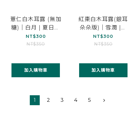
薏仁白木耳露 (無加
紅棗白木耳露(銀耳
糖)｜白月 | 夏日美
朵朵版)｜雪潤 |營
顏｜1000ml*1
養補給｜1000ml*1
NT$300
NT$300
NT$350
NT$350
加入購物車
加入購物車
1
2
3
4
5