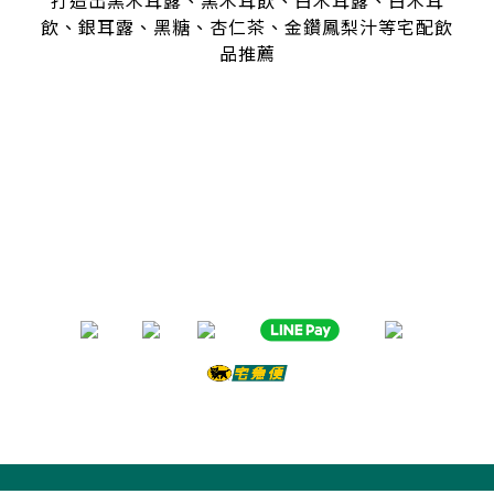
打造出黑木耳露、黑木耳飲、白木耳露、白木耳
飲、銀耳露、黑糖、杏仁茶、金鑽鳳梨汁等宅配飲
品推薦
是全台首創零顆粒黑木耳露、白木耳露的飲品，受各大媒體、
名人
指名推薦O卡桑的黑木耳露、白木耳露
黑木耳露、白木耳露富含膠質與膳食纖維，鐵、鈣多種營養
日常補充營養首選黑木耳露、白木耳露
分子極度細緻濃厚的黑木耳露、白木耳露
是大人、小孩都喜愛的口味