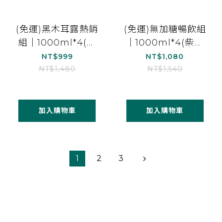
(免運)黑木耳露熱銷
(免運)無加糖暢飲組
組｜1000ml*4(柴
｜1000ml*4(柴燒
燒桂圓黑木耳露
桂圓黑木耳露(無加
NT$999
NT$1,080
*2、經典黑糖黑木
糖)*1、原味白木耳
NT$1,480
NT$1,540
耳露*1、紅棗黑木耳
露(無加糖)*1、紅棗
露*1)
白木耳露(無加
糖)*1、珍珠杏仁美
加入購物車
加入購物車
妍茶(無加糖)*1)
1
2
3