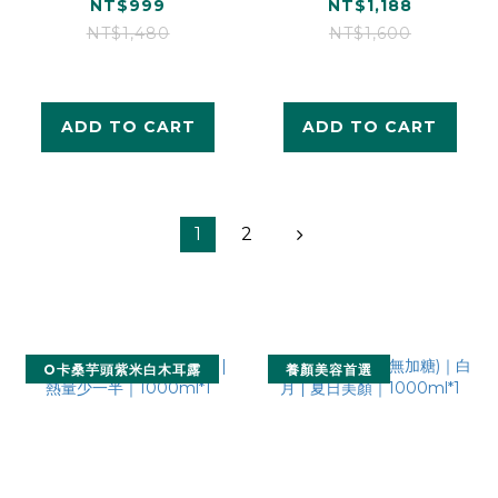
燒桂圓黑木耳露
白木耳露_銀耳朵朵
NT$999
NT$1,188
*2、經典黑糖黑木
*4)
NT$1,480
NT$1,600
耳露*1、紅棗黑木耳
露*1)
ADD TO CART
ADD TO CART
1
2
prev
n
O卡桑芋頭紫米白木耳露
養顏美容首選