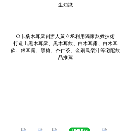
生知識
O卡桑木耳露創辦人黃立丞利用獨家熬煮技術
打造出黑木耳露、黑木耳飲、白木耳露、白木耳
飲、銀耳露、黑糖、杏仁茶、金鑽鳳梨汁等宅配飲
品推薦
是全台首創零顆粒黑木耳露、白木耳露的飲品，受各大媒體、
名人
指名推薦O卡桑的黑木耳露、白木耳露
黑木耳露、白木耳露富含膠質與膳食纖維，鐵、鈣多種營養
日常補充營養首選黑木耳露、白木耳露
分子極度細緻濃厚的黑木耳露、白木耳露
是大人、小孩都喜愛的口味