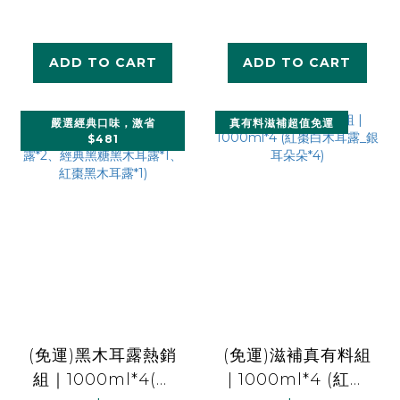
黑木耳露*1、紅棗白
糖)*2、紅棗白木耳
木耳露(無加糖)*1、
露(無加糖)*2)
雪梨白木耳露*1)
ADD TO CART
ADD TO CART
嚴選經典口味，激省
真有料滋補超值免運
$481
(免運)黑木耳露熱銷
(免運)滋補真有料組
組｜1000ml*4(柴
| 1000ml*4 (紅棗