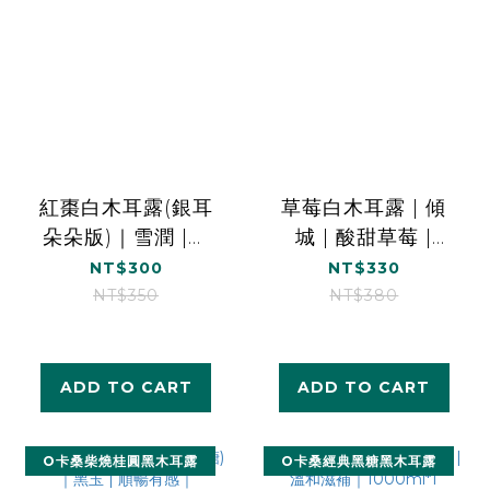
紅棗白木耳露(銀耳
草莓白木耳露 | 傾
朵朵版)｜雪潤 |營
城 | 酸甜草莓 |
養補給｜1000ml*1
1000ml*1
NT$300
NT$330
NT$350
NT$380
ADD TO CART
ADD TO CART
O卡桑柴燒桂圓黑木耳露
O卡桑經典黑糖黑木耳露